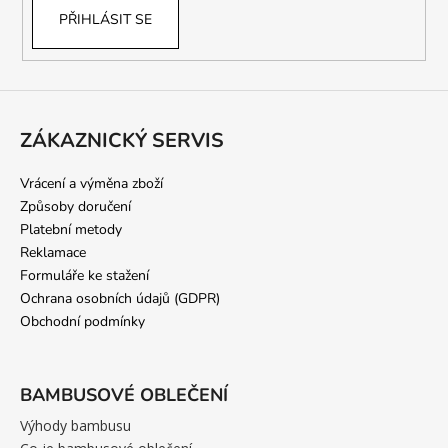
č
PŘIHLÁSIT SE
u
j
e
m
e
ZÁKAZNICKÝ SERVIS
Vrácení a výměna zboží
Způsoby doručení
Platební metody
Reklamace
Formuláře ke stažení
Ochrana osobních údajů (GDPR)
Obchodní podmínky
BAMBUSOVÉ OBLEČENÍ
Výhody bambusu