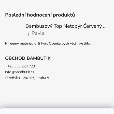
Poslední hodnocení produktů
Bambusový Top Netopýr Červený 3/4 Rukáv Volný Střih Dámský
Pavla
|
Hodnocení produktu je 5 z 5 hvězdiček.
Příjemný materiál, drží tvar. Ocenila bych větší výstřih. :)
OBCHOD BAMBUTIK
+420 608 223 723
info@bambutik.cz
Plzeňská 120/205, Praha 5