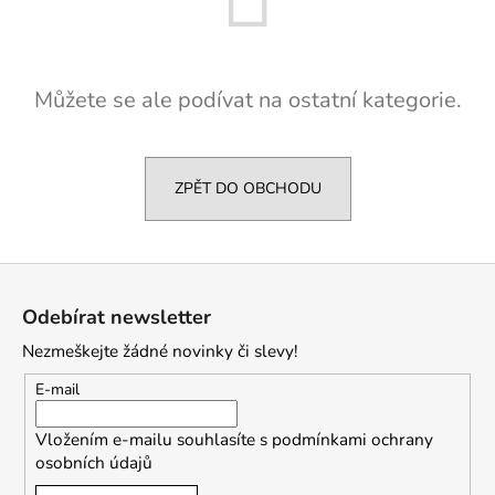
a
j
í
Můžete se ale podívat na ostatní kategorie.
t
?
ZPĚT DO OBCHODU
HLEDAT
Z
á
Odebírat newsletter
p
D
Nezmeškejte žádné novinky či slevy!
a
o
t
E-mail
p
í
o
Vložením e-mailu souhlasíte s
podmínkami ochrany
r
osobních údajů
u