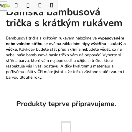
K
Hledat
Nákupní
Menu
Přihlášení
ZK
Dámská bambusová
Přejít
o
Zpět
Zpět
na
košík
š
trička s krátkým rukávem
obsah
í
C
k
Bambusová trička s krátkým rukávem nabízíme ve
vypasovaném
o
nebo volném střihu
se dvěma základními
tipy výstřihu – kulatý a
p
véčko
.
Kdykoliv budete stát před skříní a nebudete vědět, co na
o
sebe, naše bambusové basic tričko vám dá odpověď.
Vyberte si
střih a barvu, které vám nejlépe sedí, a užijte si tričko, které
t
respektuje vás i vaši postavu.
A díky kvalitnímu materiálu a
ř
pečlivému ušití v ČR máte jistotu, že tričko zůstane stálé tvarem i
e
barvou dlouhé roky.
b
u
j
Produkty teprve připravujeme.
e
t
e
n