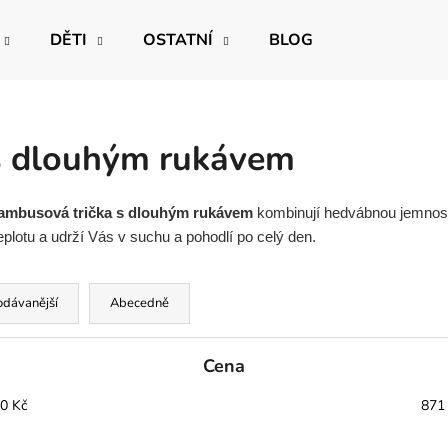
DĚTI
OSTATNÍ
BLOG
Co potřebujete najít?
s dlouhým rukávem
HLEDAT
ambusová trička s dlouhým rukávem
kombinují hedvábnou jemnost 
plotu a udrží Vás v suchu a pohodlí po celý den.
Doporučujeme
odávanější
Abecedně
Cena
0
Kč
871