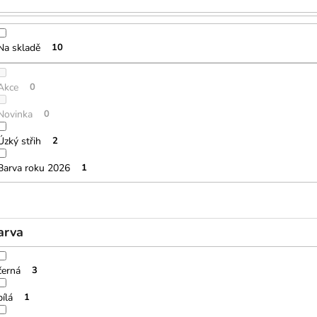
Na skladě
10
Akce
0
Novinka
0
Úzký střih
2
Barva roku 2026
1
arva
černá
3
bílá
1