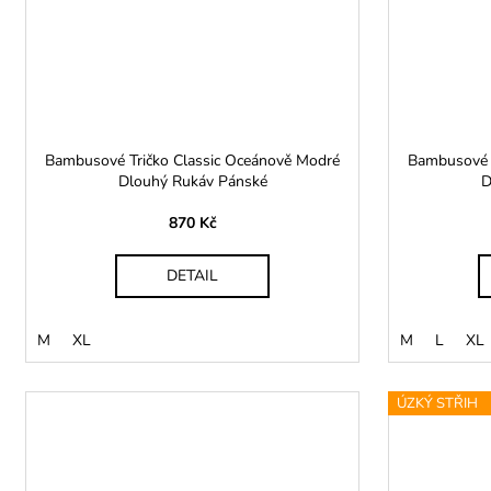
Bambusové Tričko Classic Oceánově Modré
Bambusové T
Dlouhý Rukáv Pánské
D
870 Kč
DETAIL
M
XL
M
L
XL
ÚZKÝ STŘIH