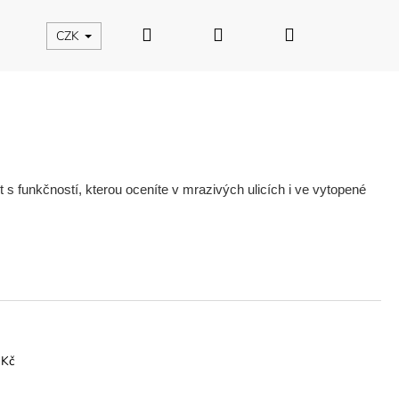
Hledat
Přihlášení
Nákupní
CZK
košík
s funkčností, kterou oceníte v mrazivých ulicích i ve vytopené
Kč