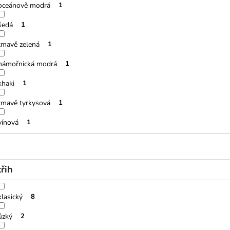
oceánově modrá
1
šedá
1
tmavě zelená
1
námořnická modrá
1
khaki
1
tmavě tyrkysová
1
vínová
1
třih
klasický
8
úzký
2