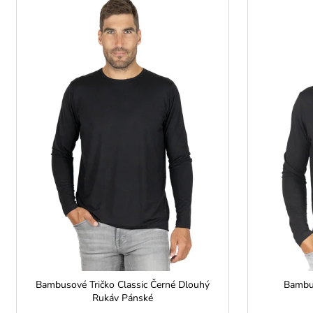
ý
p
i
s
p
r
o
d
u
k
t
ů
Bambusové Tričko Classic Černé Dlouhý
Bambu
Rukáv Pánské