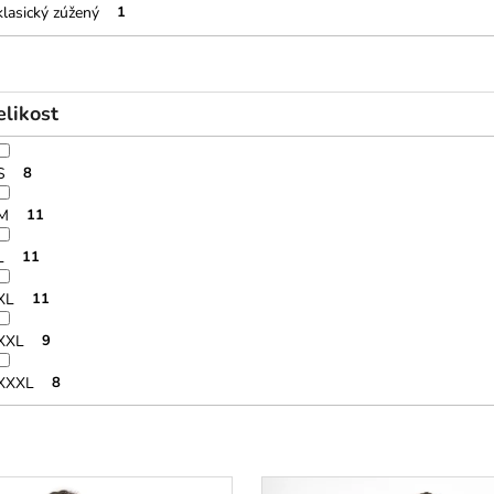
klasický zúžený
1
elikost
S
8
M
11
L
11
XL
11
XXL
9
XXXL
8