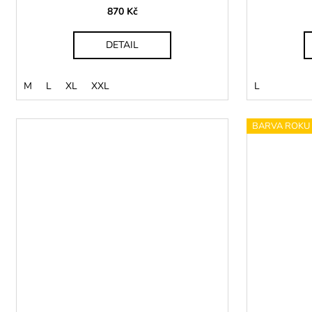
870 Kč
DETAIL
M
L
XL
XXL
L
BARVA ROKU