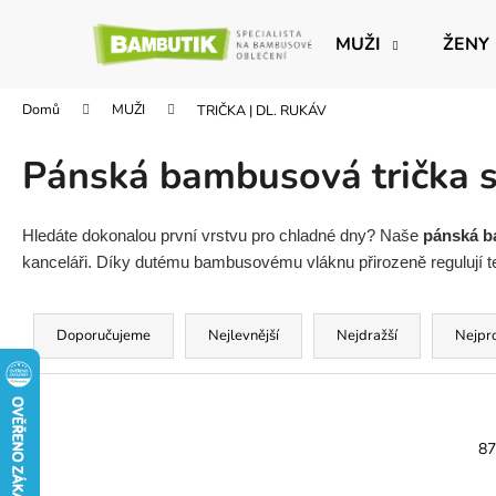
K
Přejít
na
o
MUŽI
ŽENY
obsah
Zpět
Zpět
š
do
do
í
Domů
MUŽI
TRIČKA | DL. RUKÁV
obchodu
obchodu
k
Pánská bambusová trička 
Hledáte dokonalou první vrstvu pro chladné dny? Naše
pánská b
kanceláři. Díky dutému bambusovému vláknu přirozeně regulují te
Ř
a
Doporučujeme
Nejlevnější
Nejdražší
Nejpr
z
e
n
í
87
p