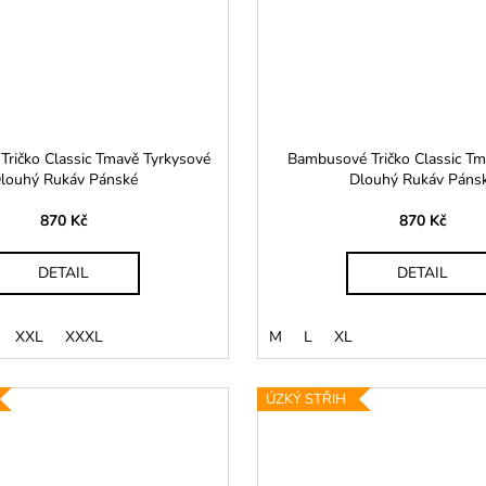
ričko Classic Tmavě Tyrkysové
Bambusové Tričko Classic Tm
louhý Rukáv Pánské
Dlouhý Rukáv Páns
870 Kč
870 Kč
DETAIL
DETAIL
XXL
XXXL
M
L
XL
ÚZKÝ STŘIH