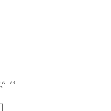
 Slim Bílé
ké