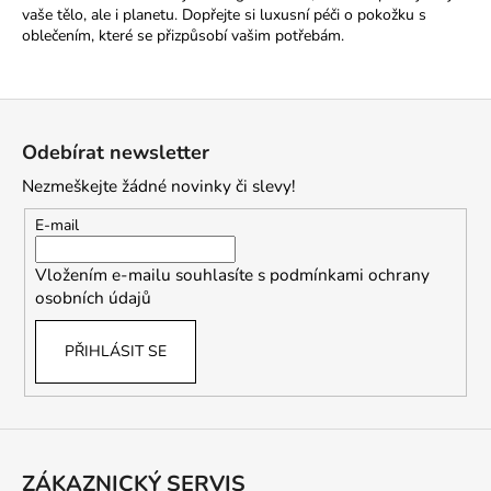
v
vaše tělo, ale i planetu. Dopřejte si luxusní péči o pokožku s
k
oblečením, které se přizpůsobí vašim potřebám.
y
v
ý
Z
p
á
i
Odebírat newsletter
p
s
Nezmeškejte žádné novinky či slevy!
u
a
t
E-mail
í
Vložením e-mailu souhlasíte s
podmínkami ochrany
osobních údajů
PŘIHLÁSIT SE
ZÁKAZNICKÝ SERVIS