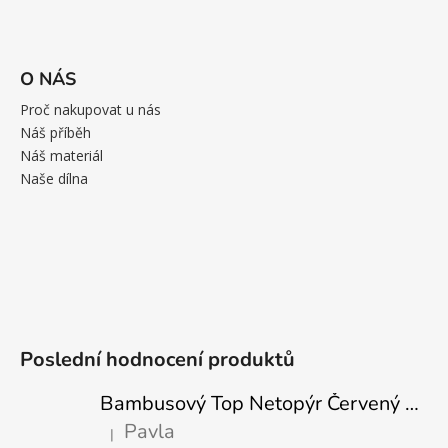
O NÁS
Proč nakupovat u nás
Náš příběh
Náš materiál
Naše dílna
Poslední hodnocení produktů
Bambusový Top Netopýr Červený 3/4 Rukáv Volný Střih Dámský
Pavla
|
Hodnocení produktu je 5 z 5 hvězdiček.