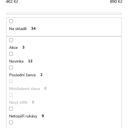
č
í
462
Kč
890
Kč
u
p
j
r
e
o
m
Na skladě
34
d
e
u
k
Akce
3
t
ů
Novinka
12
Poslední šance
2
Množstevní sleva
0
Nový střih
0
Netopýří rukávy
9