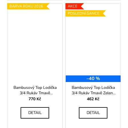
BARVA ROKU 2026
AKCE
POSLEDNÍ ŠANCE
–40 %
Bambusový Top Lodička
Bambusový Top Lodička
3/4 Rukáv Tmavě
3/4 Rukáv Tmavě Zelená
Tyrkysová Dámská
Dámská
770 Kč
462 Kč
DETAIL
DETAIL