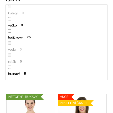
kulatý
0
véčko
8
lodičkový
25
voda
0
rolák
0
hranatý
5
V
NETOPÝŘÍ RUKÁVY
AKCE
ý
POSLEDNÍ ŠANCE
p