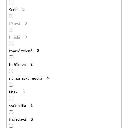
šedá
1
tělová
0
hnědá
0
tmavě zelená
2
hořčicová
2
námořnická modrá
4
khaki
1
světlá lila
1
fuchsiová
3