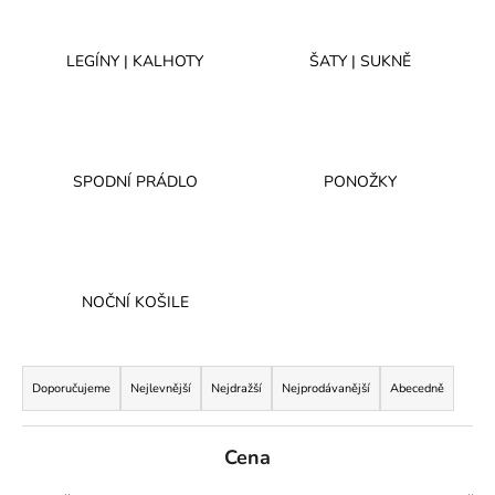
a
j
LEGÍNY | KALHOTY
ŠATY | SUKNĚ
í
t
?
SPODNÍ PRÁDLO
PONOŽKY
HLEDAT
NOČNÍ KOŠILE
D
Ř
o
a
Doporučujeme
Nejlevnější
Nejdražší
Nejprodávanější
Abecedně
p
z
o
e
r
Cena
u
n