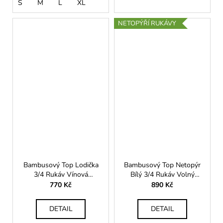
S
M
L
XL
NETOPÝŘÍ RUKÁVY
Bambusový Top Lodička
Bambusový Top Netopýr
3/4 Rukáv Vínová
Bílý 3/4 Rukáv Volný
Dámská
Střih Dámský
770 Kč
890 Kč
DETAIL
DETAIL