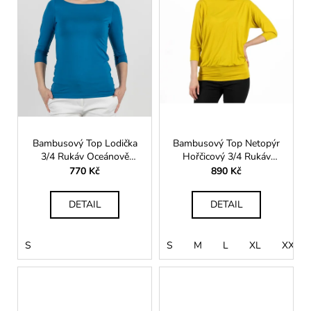
Bambusový Top Lodička
Bambusový Top Netopýr
3/4 Rukáv Oceánově
Hořčicový 3/4 Rukáv
Modrá Dámská
Volný Střih Dámský
770 Kč
890 Kč
DETAIL
DETAIL
S
S
M
L
XL
XXL