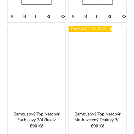
S
M
L
XL
XXL
S
M
L
XL
XXL
BARVA ROKU 2026
Bambusový Top Netopýr
Bambusový Top Netopýr
Fuchsiový 3/4 Rukáv
Modrozelený Tealový 3/4
Volný Střih Dámský
Rukáv Volný Střih
890 Kč
890 Kč
Dámský