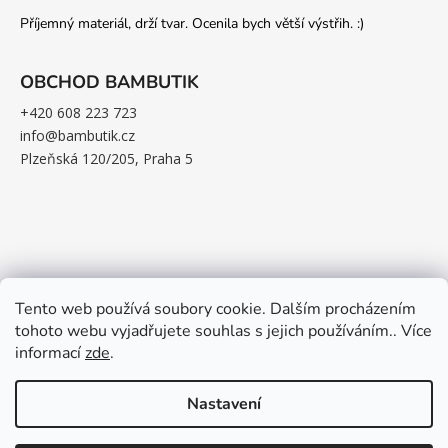
Příjemný materiál, drží tvar. Ocenila bych větší výstřih. :)
OBCHOD BAMBUTIK
+420 608 223 723
info@bambutik.cz
Plzeňská 120/205, Praha 5
10%
SLEVA NA PRVNÍ NÁKUP
Přihlaste se k odběru novinek a získejte
slevu na váš nákup.
Udělejte malý krok
Tento web používá soubory cookie. Dalším procházením
k velkému pohodlí.
tohoto webu vyjadřujete souhlas s jejich používáním.. Více
informací
zde
.
CHCI SVOU SLEVU
Nastavení
Zásady zpracování osobních údajů
Vytvořil Shoptet