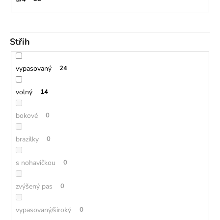
Střih
vypasovaný
24
volný
14
bokové
0
brazilky
0
s nohavičkou
0
zvýšený pas
0
vypasovaný/široký
0