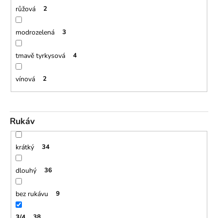
růžová
2
modrozelená
3
tmavě tyrkysová
4
vínová
2
Rukáv
krátký
34
dlouhý
36
bez rukávu
9
3/4
38