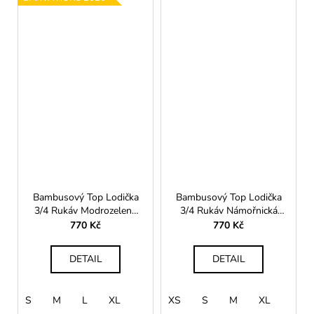
Bambusový Top Lodička
Bambusový Top Lodička
3/4 Rukáv Modrozelená
3/4 Rukáv Námořnická
Tealová Dámská
Modrá Dámská
770 Kč
770 Kč
DETAIL
DETAIL
S
M
L
XL
XS
S
M
XL