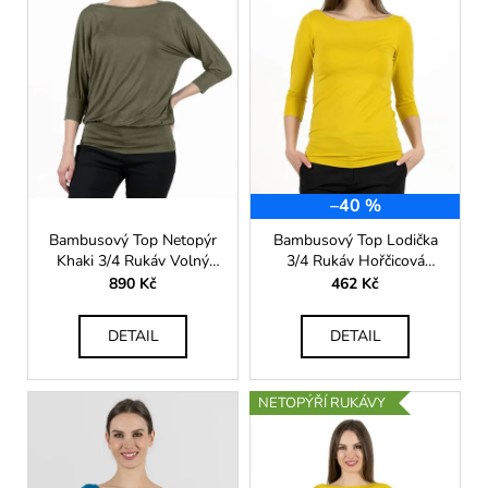
i
s
p
r
o
d
u
k
–40 %
t
Bambusový Top Netopýr
Bambusový Top Lodička
ů
Khaki 3/4 Rukáv Volný
3/4 Rukáv Hořčicová
Střih Dámský
Dámská
890 Kč
462 Kč
DETAIL
DETAIL
NETOPÝŘÍ RUKÁVY