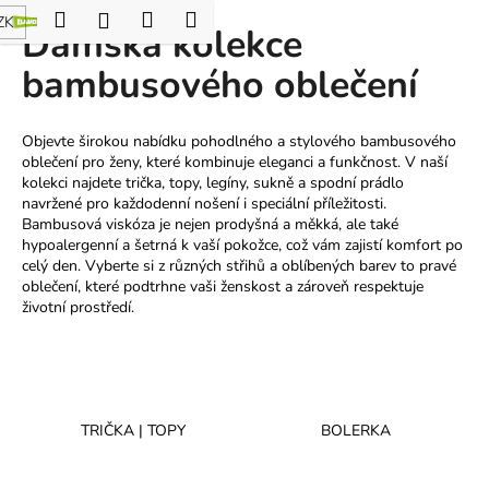
K
Hledat
Nákupní
Menu
Přihlášení
ZK
Dámská kolekce
Přejít
o
Zpět
Zpět
na
košík
š
bambusového oblečení
obsah
í
C
k
Objevte širokou nabídku pohodlného a stylového bambusového
o
oblečení pro ženy, které kombinuje eleganci a funkčnost. V naší
p
kolekci najdete trička, topy, legíny, sukně a spodní prádlo
o
navržené pro každodenní nošení i speciální příležitosti.
Bambusová viskóza je nejen prodyšná a měkká, ale také
t
hypoalergenní a šetrná k vaší pokožce, což vám zajistí komfort po
ř
celý den. Vyberte si z různých střihů a oblíbených barev to pravé
e
oblečení, které podtrhne vaši ženskost a zároveň respektuje
životní prostředí.
b
u
j
e
t
TRIČKA | TOPY
BOLERKA
e
n