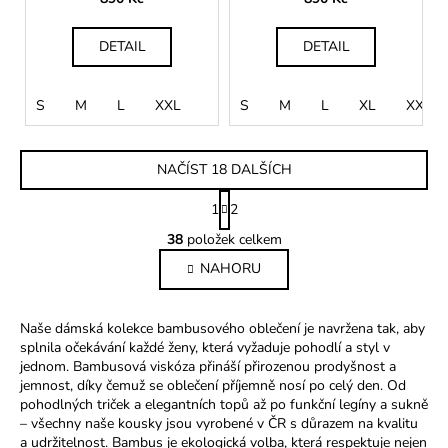
Dámský
Dámský
DETAIL
DETAIL
S
M
L
XXL
S
M
L
XL
XXL
NAČÍST 18 DALŠÍCH
S
1
2
t
O
r
38
položek celkem
v
á
NAHORU
l
n
k
á
o
d
Naše dámská kolekce bambusového oblečení je navržena tak, aby
v
a
splnila očekávání každé ženy, která vyžaduje pohodlí a styl v
á
c
jednom. Bambusová viskóza přináší přirozenou prodyšnost a
n
í
jemnost, díky čemuž se oblečení příjemně nosí po celý den. Od
í
p
pohodlných triček a elegantních topů až po funkční legíny a sukně
r
– všechny naše kousky jsou vyrobené v ČR s důrazem na kvalitu
a udržitelnost. Bambus je ekologická volba, která respektuje nejen