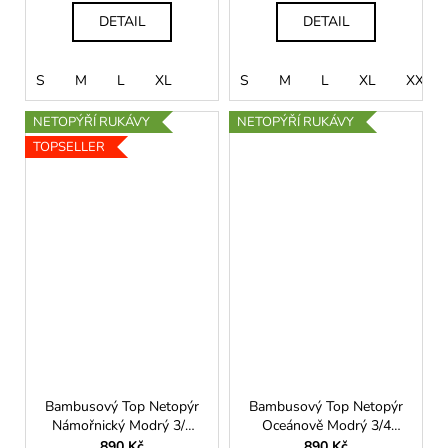
DETAIL
DETAIL
S
M
L
XL
S
M
L
XL
XXL
NETOPÝŘÍ RUKÁVY
NETOPÝŘÍ RUKÁVY
TOPSELLER
Bambusový Top Netopýr
Bambusový Top Netopýr
Námořnický Modrý 3/4
Oceánově Modrý 3/4
Rukáv Volný Střih
Rukáv Volný Střih
890 Kč
890 Kč