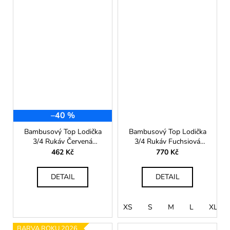
–40 %
Bambusový Top Lodička
Bambusový Top Lodička
3/4 Rukáv Červená
3/4 Rukáv Fuchsiová
Dámská
Dámská
462 Kč
770 Kč
DETAIL
DETAIL
XS
S
M
L
XL
BARVA ROKU 2026