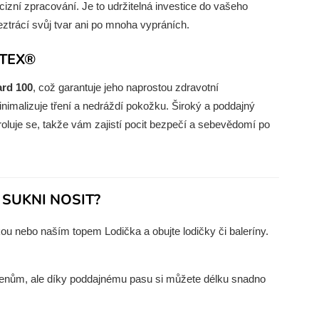
izní zpracování. Je to udržitelná investice do vašeho
neztrácí svůj tvar ani po mnoha vypráních.
-TEX®
rd 100
, což garantuje jeho naprostou zdravotní
imalizuje tření a nedráždí pokožku. Široký a poddajný
oluje se, takže vám zajistí pocit bezpečí a sebevědomí po
 SUKNI NOSIT?
ou nebo naším topem Lodička a obujte lodičky či baleríny.
enům, ale díky poddajnému pasu si můžete délku snadno