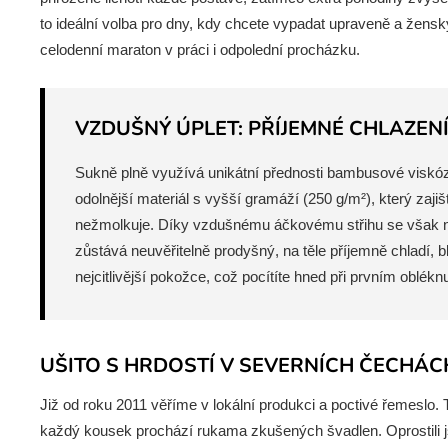
to ideální volba pro dny, kdy chcete vypadat upraveně a žensk
celodenní maraton v práci i odpolední procházku.
VZDUŠNÝ ÚPLET: PŘÍJEMNÉ CHLAZEN
Sukně plně využívá unikátní přednosti bambusové viskózy 
odolnější materiál s vyšší gramáží (250 g/m²), který zajiš
nežmolkuje. Díky vzdušnému áčkovému střihu se však n
zůstává neuvěřitelně prodyšný, na těle příjemně chladí, b
nejcitlivější pokožce, což pocítíte hned při prvním obléknu
UŠITO S HRDOSTÍ V SEVERNÍCH ČECHÁC
Již od roku 2011 věříme v lokální produkci a poctivé řemeslo. 
každý kousek prochází rukama zkušených švadlen. Oprostili j