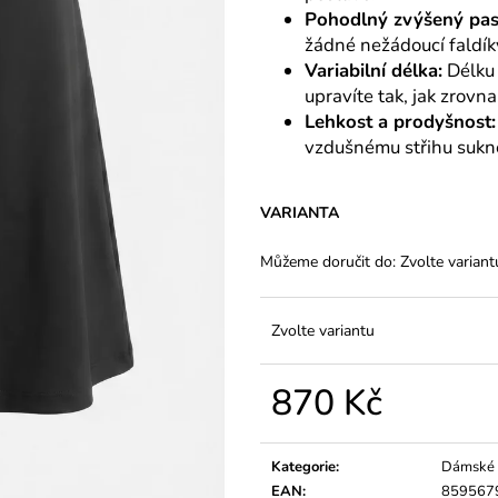
Pohodlný zvýšený pas
žádné nežádoucí faldík
Variabilní délka:
Délku 
upravíte tak, jak zrovna
Lehkost a prodyšnost:
vzdušnému střihu sukně
VARIANTA
Můžeme doručit do:
Zvolte variant
Zvolte variantu
870 Kč
Měrná
cena:
Kategorie
:
Dámské 
EAN
:
859567