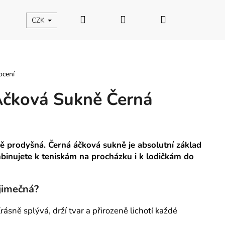
Hledat
Přihlášení
Nákupní
CZK
košík
ocení
čková Sukně Černá
ně prodyšná. Černá áčková sukně je absolutní základ
binujete k teniskám na procházku i k lodičkám do
jimečná?
rásně splývá, drží tvar a přirozeně lichotí každé