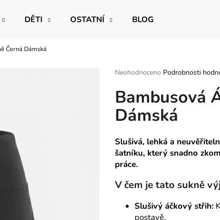
DĚTI
OSTATNÍ
BLOG
ně Černá Dámská
Co potřebujete najít?
Průměrné
Neohodnoceno
Podrobnosti hodn
hodnocení
Bambusová Á
produktu
HLEDAT
je
Dámská
0,0
z
5
Doporučujeme
hvězdiček.
Slušivá, lehká a neuvěřitel
šatníku, který snadno zkom
práce.
V čem je tato sukně vý
Slušivý áčkový střih:
K
postavě.