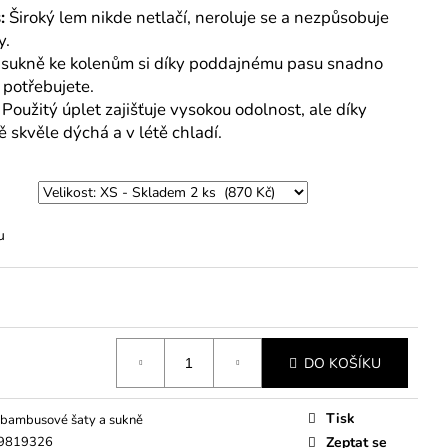
:
Široký lem nikde netlačí, neroluje se a nezpůsobuje
y.
sukně ke kolenům si díky poddajnému pasu snadno
 potřebujete.
Použitý úplet zajišťuje vysokou odolnost, ale díky
 skvěle dýchá a v létě chladí.
u
DO KOŠÍKU
Tisk
bambusové šaty a sukně
9819326
Zeptat se