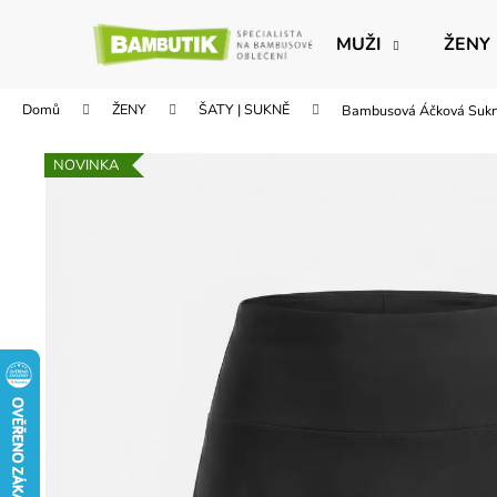
K
Přejít
na
o
MUŽI
ŽENY
obsah
Zpět
Zpět
š
do
do
í
Domů
ŽENY
ŠATY | SUKNĚ
Bambusová Áčková Suk
obchodu
obchodu
k
NOVINKA