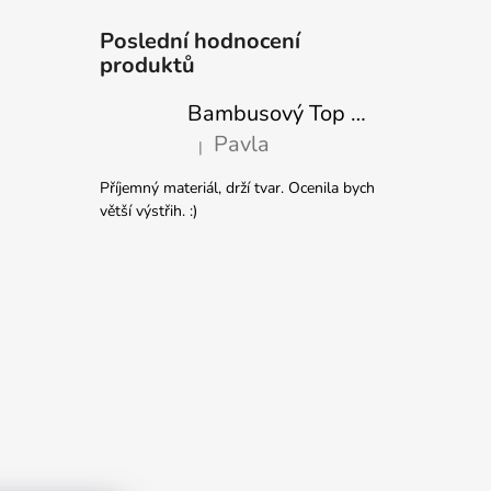
Poslední hodnocení
produktů
Bambusový Top Netopýr Červený 3/4 Rukáv Volný Střih Dámský
Pavla
|
Hodnocení produktu je 5 z 5 hvězdiček.
Příjemný materiál, drží tvar. Ocenila bych
větší výstřih. :)