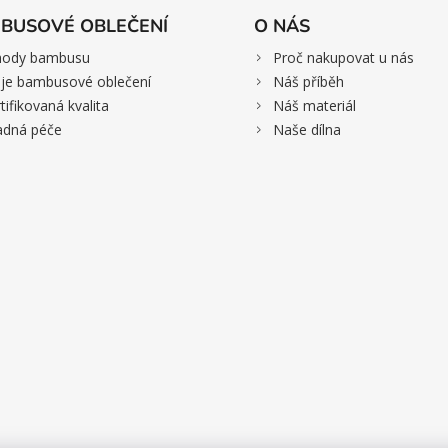
BUSOVÉ OBLEČENÍ
O NÁS
>
hody bambusu
Proč nakupovat u nás
>
je bambusové oblečení
Náš příběh
>
tifikovaná kvalita
Náš materiál
>
adná péče
Naše dílna