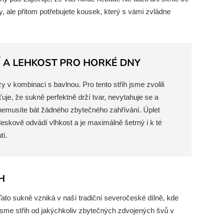
y, ale přitom potřebujete kousek, který s vámi zvládne
Í A LEHKOST PRO HORKÉ DNY
v kombinaci s bavlnou. Pro tento střih jsme zvolili
ťuje, že sukně perfektně drží tvar, nevytahuje se a
emusíte bát žádného zbytečného zahřívání. Úplet
leskově odvádí vlhkost a je maximálně šetrný i k té
tí.
H
Tato sukně vzniká v naší tradiční severočeské dílně, kde
sme střih od jakýchkoliv zbytečných zdvojených švů v