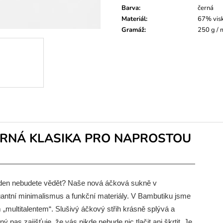
Barva
:
černá
Materiál
:
67% vis
Gramáž
:
250 g /
RNÁ KLASIKA PRO NAPROSTOU
lý den nebudete vědět? Naše nová áčková sukně v
egantní minimalismus a funkční materiály. V Bambutiku jsme
ím „multitalentem“. Slušivý áčkový střih krásně splývá a
 pas zajišťuje, že vás nikde nebude nic tlačit ani škrtit. Je