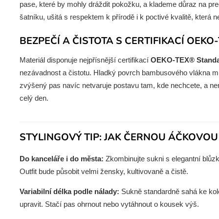
pase, které by mohly dráždit pokožku, a klademe důraz na prec
šatníku, ušitá s respektem k přírodě i k poctivé kvalitě, která 
BEZPEČÍ A ČISTOTA S CERTIFIKACÍ OEKO
Materiál disponuje nejpřísnější certifikací
OEKO-TEX® Standa
nezávadnost a čistotu. Hladký povrch bambusového vlákna min
zvýšený pas navíc netvaruje postavu tam, kde nechcete, a ner
celý den.
STYLINGOVÝ TIP: JAK ČERNOU ÁČKOVOU
Do kanceláře i do města:
Zkombinujte sukni s elegantní blůzk
Outfit bude působit velmi žensky, kultivovaně a čistě.
Variabilní délka podle nálady:
Sukně standardně sahá ke kol
upravit. Stačí pas ohrnout nebo vytáhnout o kousek výš.