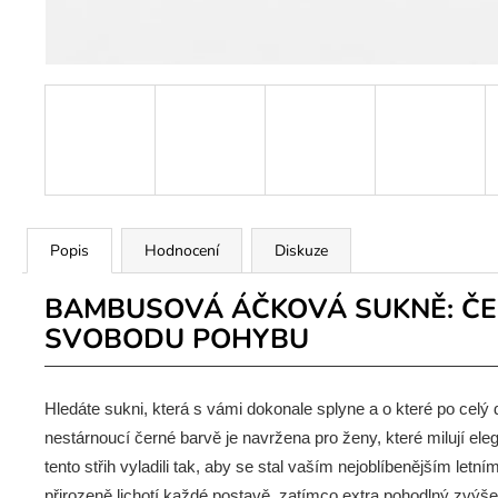
Popis
Hodnocení
Diskuze
BAMBUSOVÁ ÁČKOVÁ SUKNĚ: ČE
SVOBODU POHYBU
Hledáte sukni, která s vámi dokonale splyne a o které po ce
nestárnoucí černé barvě je navržena pro ženy, které milují el
tento střih vyladili tak, aby se stal vaším nejoblíbenějším letn
přirozeně lichotí každé postavě, zatímco extra pohodlný zvýšený