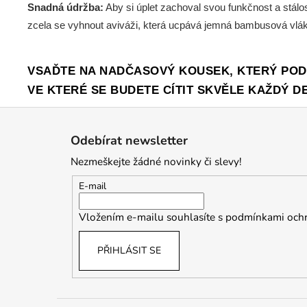
Snadná údržba:
Aby si úplet zachoval svou funkčnost a stál
zcela se vyhnout aviváži, která ucpává jemná bambusová vlá
VSAĎTE NA NADČASOVÝ KOUSEK, KTERÝ PODT
VE KTERÉ SE BUDETE CÍTIT SKVĚLE KAŽDÝ D
Z
á
Odebírat newsletter
p
Nezmeškejte žádné novinky či slevy!
a
t
E-mail
í
Vložením e-mailu souhlasíte s
podmínkami ochr
PŘIHLÁSIT SE