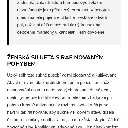
zadeček. Dutá struktura bambusových vláken
navíc funguje jako přirozený termostat. V horkých
dnech na těle příjemně chladí a bleskově odvádí
pot, což z ní dělá nepostradatelný kousek na
celodenní maratony v kanceláři i letní dovolené.
ŽENSKÁ SILUETA S RAFINOVANÝM
POHYBEM
Úzký střih této sukně působí velmi elegantně a kultivovaně.
Abychom vám ale zajistili stoprocentní pohodlí při chůzi,
nastupování do auta nebo rychlých přesunech městem,
opatřili jsme přední díl rozevíracím efektem. Látka se při
pohybu krásně a dynamicky rozbíhá, avšak střih jsme
navrhli tak rafinovaně, aby sukně v klidovém stavu držela
čistou linii a nikdy neodhalila nic, co má zůstat skryto. Žádné
zbytečné zipy, knoflíky ani zdvojené švy – jen čistý komfort,