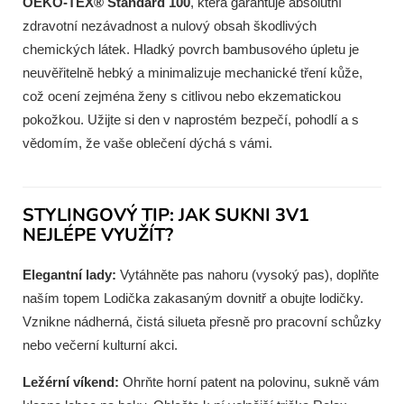
OEKO-TEX® Standard 100
, která garantuje absolutní
zdravotní nezávadnost a nulový obsah škodlivých
chemických látek. Hladký povrch bambusového úpletu je
neuvěřitelně hebký a minimalizuje mechanické tření kůže,
což ocení zejména ženy s citlivou nebo ekzematickou
pokožkou. Užijte si den v naprostém bezpečí, pohodlí a s
vědomím, že vaše oblečení dýchá s vámi.
STYLINGOVÝ TIP: JAK SUKNI 3V1
NEJLÉPE VYUŽÍT?
Elegantní lady:
Vytáhněte pas nahoru (vysoký pas), doplňte
naším topem Lodička zakasaným dovnitř a obujte lodičky.
Vznikne nádherná, čistá silueta přesně pro pracovní schůzky
nebo večerní kulturní akci.
Ležérní víkend:
Ohrňte horní patent na polovinu, sukně vám