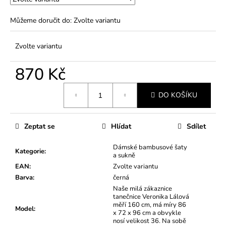
Můžeme doručit do:
Zvolte variantu
Zvolte variantu
870 Kč
Měrná
DO KOŠÍKU
cena:
Zeptat se
Hlídat
Sdílet
Dámské bambusové šaty
Kategorie
:
a sukně
EAN
:
Zvolte variantu
Barva
:
černá
Naše milá zákaznice
tanečnice Veronika Lálová
měří 160 cm, má míry 86
Model
:
x 72 x 96 cm a obvykle
nosí velikost 36. Na sobě