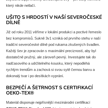
který nikde netlačí.
UŠITO S HRDOSTÍ V NAŠÍ SEVEROČESKÉ
DÍLNĚ
Již od roku 2011 věříme v lokální produkci a poctivé řemeslo
bez kompromisů. Sukně 3v1 vzniká od prvního stehu v naší
tradiční severočeské dílně pod rukama zkušených švadlen.
Každý šev je zpracován s maximální precizností, aby byl
dostatečně pružný, ale zároveň pevný. Investujete tak do
nadčasového a udržitelného kousku, který nepodléhá
rychlým trendům a zachová si svou sytě černou barvu a
dokonalý tvar i po desítkách vyprání.
BEZPEČÍ A ŠETRNOST S CERTIFIKACÍ
OEKO-TEX®
Materiál disponuje nejpřísnější mezinárodní certifikací