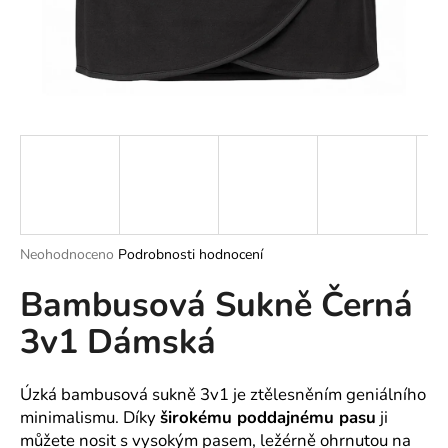
a
j
í
t
?
HLEDAT
Průměrné
Neohodnoceno
Podrobnosti hodnocení
hodnocení
Bambusová Sukně Černá
produktu
je
D
3v1 Dámská
0,0
o
z
p
5
o
hvězdiček.
Úzká bambusová sukně 3v1 je ztělesněním geniálního
r
minimalismu. Díky
širokému poddajnému pasu
ji
u
můžete nosit s vysokým pasem, ležérně ohrnutou na