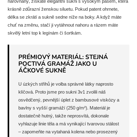
narovnaný, získáte elegantní sukni s vysokým pasem, která
krásně zdůrazní ženskou siluetu. Pokud patent ohrnete,
délka se zkrátí a sukně sedne níže na boky. A když máte
chuť na změnu, stačí ji vytáhnout nahoru a rázem máte
skvělý letní top k legínám či šortkám.
PRÉMIOVÝ MATERIÁL: STEJNÁ
POCTIVÁ GRAMÁŽ JAKO U
ÁČKOVÉ SUKNĚ
U úzkých střihů je volba správné látky naprosto
klíčová. Proto jsme pro sukni 3v1 zvolili náš
osvědčený, pevnější úplet z bambusové viskózy a
bavlny s vyšší gramáží (250 g/m²). Materiál je
dostatečně hutný, takže neprosvítá, dokonale
vyhlazuje linie těla a má vynikající tvarovou stálost
– zapomeňte na vytahaná kolena nebo prosezený