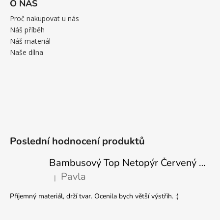
O NÁS
Proč nakupovat u nás
Náš příběh
Náš materiál
Naše dílna
Poslední hodnocení produktů
Bambusový Top Netopýr Červený 3/4 Rukáv Volný Střih Dámský
Pavla
|
Hodnocení produktu je 5 z 5 hvězdiček.
Příjemný materiál, drží tvar. Ocenila bych větší výstřih. :)