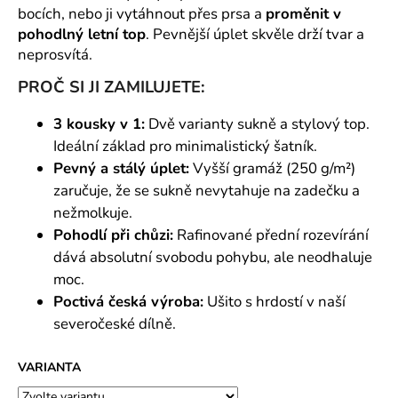
č
bocích, nebo ji vytáhnout přes prsa a
proměnit v
u
pohodlný letní top
. Pevnější úplet skvěle drží tvar a
j
neprosvítá.
e
m
PROČ SI JI ZAMILUJETE:
e
3 kousky v 1:
Dvě varianty sukně a stylový top.
Ideální základ pro minimalistický šatník.
Pevný a stálý úplet:
Vyšší gramáž (250 g/m²)
zaručuje, že se sukně nevytahuje na zadečku a
nežmolkuje.
Pohodlí při chůzi:
Rafinované přední rozevírání
dává absolutní svobodu pohybu, ale neodhaluje
moc.
Poctivá česká výroba:
Ušito s hrdostí v naší
severočeské dílně.
VARIANTA