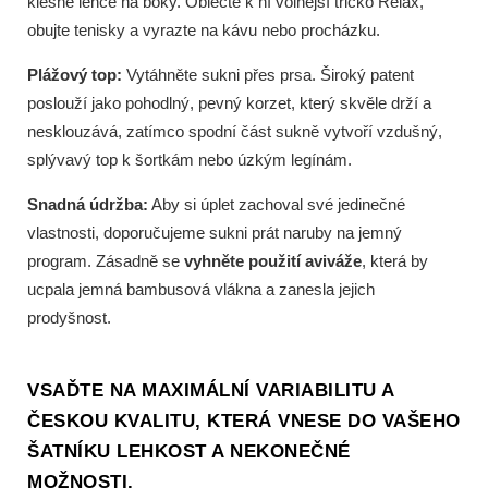
klesne lehce na boky. Oblečte k ní volnější tričko Relax,
obujte tenisky a vyrazte na kávu nebo procházku.
Plážový top:
Vytáhněte sukni přes prsa. Široký patent
poslouží jako pohodlný, pevný korzet, který skvěle drží a
nesklouzává, zatímco spodní část sukně vytvoří vzdušný,
splývavý top k šortkám nebo úzkým legínám.
Snadná údržba:
Aby si úplet zachoval své jedinečné
vlastnosti, doporučujeme sukni prát naruby na jemný
program. Zásadně se
vyhněte použití aviváže
, která by
ucpala jemná bambusová vlákna a zanesla jejich
prodyšnost.
VSAĎTE NA MAXIMÁLNÍ VARIABILITU A
ČESKOU KVALITU, KTERÁ VNESE DO VAŠEHO
ŠATNÍKU LEHKOST A NEKONEČNÉ
MOŽNOSTI.