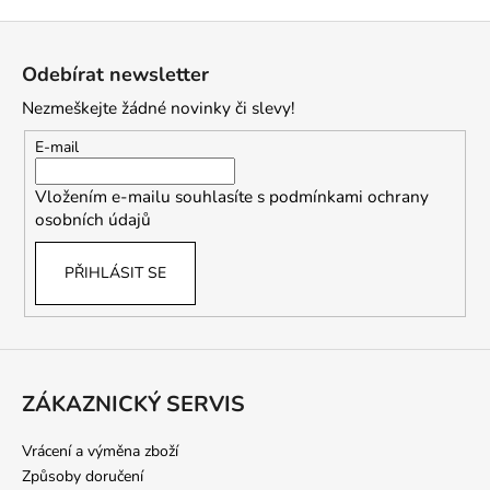
Z
á
Odebírat newsletter
p
Nezmeškejte žádné novinky či slevy!
a
t
E-mail
í
Vložením e-mailu souhlasíte s
podmínkami ochrany
osobních údajů
PŘIHLÁSIT SE
ZÁKAZNICKÝ SERVIS
Vrácení a výměna zboží
Způsoby doručení