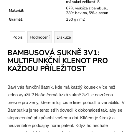
má sukni velikosti S.
67% viskóza z bambusu,
Materiál
:
28% bavlna, 5% elastan
Gramáž
:
250 g / m2
Popis
Hodnocení
Diskuze
BAMBUSOVÁ SUKNĚ 3V1:
MULTIFUNKČNÍ KLENOT PRO
KAŽDOU PŘÍLEŽITOST
Baví vás funkční šatník, kde má každý kousek více než
jedno využití? Naše černá úzká sukně 3v1 je navržena
přesně pro ženy, které milují čisté linie, pohodlí a variabilitu. V
Bambutiku jsme tento střih dovedli k dokonalosti tak, aby se
stoprocentně přizpůsobil vašemu dni. Klíčem je široký a
neuvěřitelně poddajný horní patent. Když ho necháte