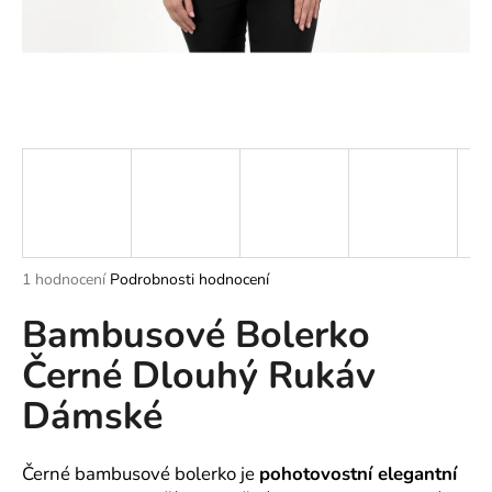
a
j
í
t
?
HLEDAT
Průměrné
1 hodnocení
Podrobnosti hodnocení
hodnocení
Bambusové Bolerko
produktu
je
D
Černé Dlouhý Rukáv
5,0
o
z
p
Dámské
5
o
hvězdiček.
r
u
Černé bambusové bolerko je
pohotovostní elegantní