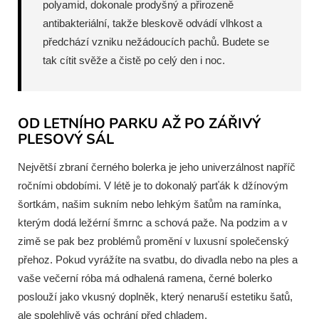
polyamid, dokonale prodyšný a přirozeně
antibakteriální, takže bleskově odvádí vlhkost a
předchází vzniku nežádoucích pachů. Budete se
tak cítit svěže a čistě po celý den i noc.
OD LETNÍHO PARKU AŽ PO ZÁŘIVÝ
PLESOVÝ SÁL
Největší zbraní černého bolerka je jeho univerzálnost napříč
ročními obdobími. V létě je to dokonalý parťák k džínovým
šortkám, našim sukním nebo lehkým šatům na ramínka,
kterým dodá ležérní šmrnc a schová paže. Na podzim a v
zimě se pak bez problémů promění v luxusní společenský
přehoz. Pokud vyrážíte na svatbu, do divadla nebo na ples a
vaše večerní róba má odhalená ramena, černé bolerko
poslouží jako vkusný doplněk, který nenaruší estetiku šatů,
ale spolehlivě vás ochrání před chladem.