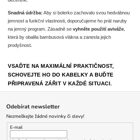
Snadná údržba:
Aby si bolerko zachovalo svou hedvábnou
jemnost a funkční vlastnosti, doporučujeme ho prát naruby
na jemný program. Zásadně se
vyhněte použití aviváže
,
která by obalila bambusová vlákna a zanesla jejich
prodyšnost.
VSAĎTE NA MAXIMÁLNÍ PRAKTIČNOST,
SCHOVEJTE HO DO KABELKY A BUĎTE
PŘIPRAVENÁ ZÁŘIT V KAŽDÉ SITUACI.
Z
á
Odebírat newsletter
p
Nezmeškejte žádné novinky či slevy!
a
t
E-mail
í