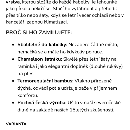
č
vrstva
, kterou složíte do každé kabelky. Je lehounké
u
jako pírko a nekrčí se. Stačí ho vytáhnout a přehodit
j
přes tílko nebo šaty, když se letní večer ochladí nebo v
e
kanceláři zapnou klimatizaci.
m
e
PROČ SI HO ZAMILUJETE:
Sbalitelné do kabelky:
Nezabere žádné místo,
nemačká se a máte ho kdykoliv po ruce.
Chameleon šatníku:
Skvělé přes letní šaty na
ramínka i jako elegantní doplněk (dlouhé rukávy)
na ples.
Termoregulační bambus:
Vlákno přirozeně
dýchá, odvádí pot a udržuje paže v příjemném
komfortu.
Poctivá česká výroba:
Ušito v naší severočeské
dílně na základě našich 15letých zkušeností.
VARIANTA