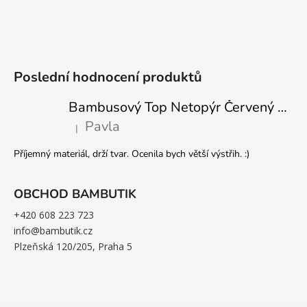
Poslední hodnocení produktů
Bambusový Top Netopýr Červený 3/4 Rukáv Volný Střih Dámský
Pavla
|
Hodnocení produktu je 5 z 5 hvězdiček.
Příjemný materiál, drží tvar. Ocenila bych větší výstřih. :)
OBCHOD BAMBUTIK
+420 608 223 723
info@bambutik.cz
Plzeňská 120/205, Praha 5