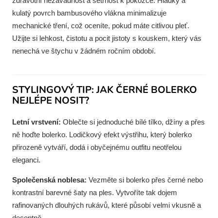
zdravotní nezávadnost a šetrnost k pokožce. Hladký a
kulatý povrch bambusového vlákna minimalizuje
mechanické tření, což oceníte, pokud máte citlivou pleť.
Užijte si lehkost, čistotu a pocit jistoty s kouskem, který vás
nenechá ve štychu v žádném ročním období.
STYLINGOVÝ TIP: JAK ČERNÉ BOLERKO
NEJLÉPE NOSIT?
Letní vrstvení:
Oblečte si jednoduché bílé tílko, džíny a přes
ně hoďte bolerko. Lodičkový efekt výstřihu, který bolerko
přirozeně vytváří, dodá i obyčejnému outfitu neotřelou
eleganci.
Společenská noblesa:
Vezměte si bolerko přes černé nebo
kontrastní barevné šaty na ples. Vytvoříte tak dojem
rafinovaných dlouhých rukávů, které působí velmi vkusně a
decentně.