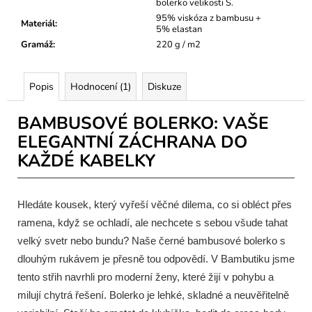
bolerko velikosti S.
95% viskóza z bambusu +
Materiál
:
5% elastan
Gramáž
:
220 g / m2
Popis
Hodnocení (1)
Diskuze
BAMBUSOVÉ BOLERKO: VAŠE
ELEGANTNÍ ZÁCHRANA DO
KAŽDÉ KABELKY
Hledáte kousek, který vyřeší věčné dilema, co si obléct přes
ramena, když se ochladí, ale nechcete s sebou všude tahat
velký svetr nebo bundu? Naše černé bambusové bolerko s
dlouhým rukávem je přesně tou odpovědí. V Bambutiku jsme
tento střih navrhli pro moderní ženy, které žijí v pohybu a
milují chytrá řešení. Bolerko je lehké, skladné a neuvěřitelně