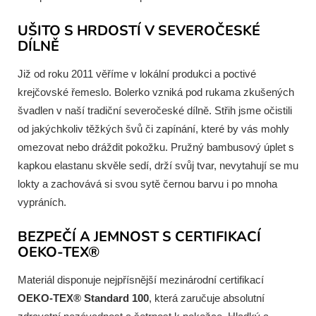
UŠITO S HRDOSTÍ V SEVEROČESKÉ
DÍLNĚ
Již od roku 2011 věříme v lokální produkci a poctivé
krejčovské řemeslo. Bolerko vzniká pod rukama zkušených
švadlen v naší tradiční severočeské dílně. Střih jsme očistili
od jakýchkoliv těžkých švů či zapínání, které by vás mohly
omezovat nebo dráždit pokožku. Pružný bambusový úplet s
kapkou elastanu skvěle sedí, drží svůj tvar, nevytahují se mu
lokty a zachovává si svou sytě černou barvu i po mnoha
vypráních.
BEZPEČÍ A JEMNOST S CERTIFIKACÍ
OEKO-TEX®
Materiál disponuje nejpřísnější mezinárodní certifikací
OEKO-TEX® Standard 100
, která zaručuje absolutní