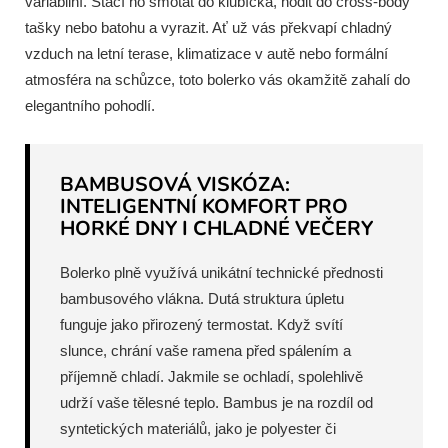
variabilní. Stačí ho smotat do klubíčka, hodit do cross-body
tašky nebo batohu a vyrazit. Ať už vás překvapí chladný
vzduch na letní terase, klimatizace v autě nebo formální
atmosféra na schůzce, toto bolerko vás okamžitě zahalí do
elegantního pohodlí.
BAMBUSOVÁ VISKÓZA:
INTELIGENTNÍ KOMFORT PRO
HORKÉ DNY I CHLADNÉ VEČERY
Bolerko plně využívá unikátní technické přednosti
bambusového vlákna. Dutá struktura úpletu
funguje jako přirozený termostat. Když svítí
slunce, chrání vaše ramena před spálením a
příjemně chladí. Jakmile se ochladí, spolehlivě
udrží vaše tělesné teplo. Bambus je na rozdíl od
syntetických materiálů, jako je polyester či