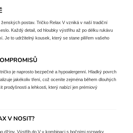
Ě
h ženských postav. Tričko Relax V vzniká v naší tradiční
slo. Každý detail, od hloubky výstřihu až po délku rukávu
. Je to udržitelný kousek, který se stane pilířem vašeho
 KOMPROMISŮ
 tričko je naprosto bezpečné a hypoalergenní. Hladký povrch
izuje jakékoliv tření, což oceníte zejména během dlouhých
 prodyšnosti a lehkosti, který nabízí jen prémiový
AX V NOSIT?
bo džíny. Výstřih do V v kombinaci s bočními rozparky