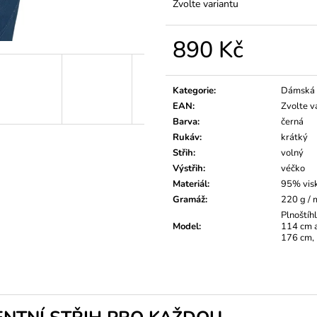
Zvolte variantu
890 Kč
Měrná
cena:
Kategorie
:
Dámská 
EAN
:
Zvolte v
Barva
:
černá
Rukáv
:
krátký
Střih
:
volný
Výstřih
:
véčko
Materiál
:
95% vis
Gramáž
:
220 g /
Plnoštíh
Model
:
114 cm a
176 cm, 