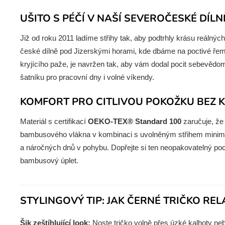
UŠITO S PÉČÍ V NAŠÍ SEVEROČESKÉ DÍLN
Již od roku 2011 ladíme střihy tak, aby podtrhly krásu reálnýc
české dílně pod Jizerskými horami, kde dbáme na poctivé řeme
kryjícího paže, je navržen tak, aby vám dodal pocit sebevědomí
šatníku pro pracovní dny i volné víkendy.
KOMFORT PRO CITLIVOU POKOŽKU BEZ
Materiál s certifikací
OEKO-TEX® Standard 100
zaručuje, že
bambusového vlákna v kombinaci s uvolněným střihem minimal
a náročných dnů v pohybu. Dopřejte si ten neopakovatelný pocit
bambusový úplet.
STYLINGOVÝ TIP: JAK ČERNÉ TRIČKO REL
Šik zeštíhlující look:
Noste tričko volně přes úzké kalhoty ne