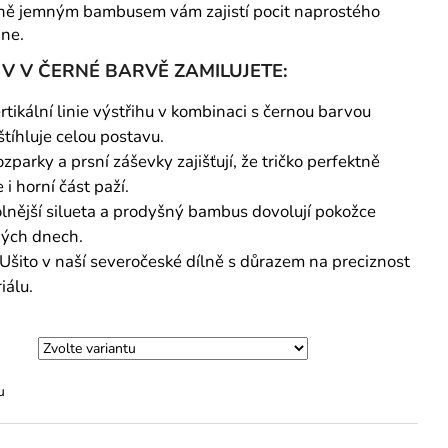
bně jemným bambusem vám zajistí pocit naprostého
ne.
V V ČERNÉ BARVĚ ZAMILUJETE:
tikální linie výstřihu v kombinaci s černou barvou
štíhluje celou postavu.
zparky a prsní záševky zajišťují, že tričko perfektně
 i horní část paží.
lnější silueta a prodyšný bambus dovolují pokožce
ných dnech.
Ušito v naší severočeské dílně s důrazem na preciznost
iálu.
u