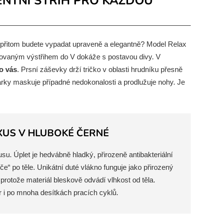
GENTNÍ STŘIH PRO KAŽDOU
 a přitom budete vypadat upraveně a elegantně? Model Relax
inovaným výstřihem do V dokáže s postavou divy. V
o vás
. Prsní záševky drží tričko v oblasti hrudníku přesně
arky maskuje případné nedokonalosti a prodlužuje nohy. Je
XUS V HLUBOKÉ ČERNÉ
su. Úplet je hedvábně hladký, přirozeně antibakteriální
če“ po těle. Unikátní duté vlákno funguje jako přirozený
protože materiál bleskově odvádí vlhkost od těla.
ar i po mnoha desítkách pracích cyklů.