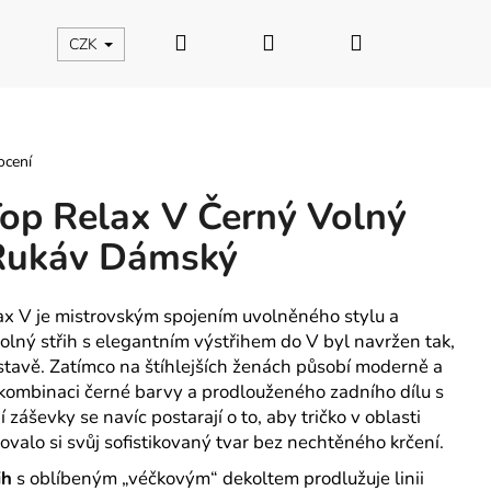
Hledat
Přihlášení
Nákupní
CZK
košík
ocení
p Relax V Černý Volný
 Rukáv Dámský
x V je mistrovským spojením uvolněného stylu a
volný střih s elegantním výstřihem do V byl navržen tak,
stavě. Zatímco na štíhlejších ženách působí moderně a
 kombinaci černé barvy a prodlouženého zadního dílu s
 záševky se navíc postarají o to, aby tričko v oblasti
ovalo si svůj sofistikovaný tvar bez nechtěného krčení.
ih
s oblíbeným „véčkovým“ dekoltem prodlužuje linii