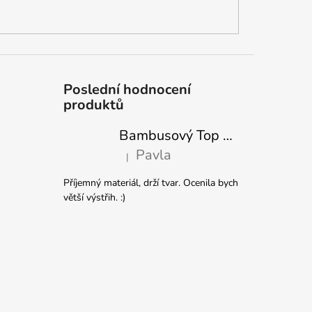
Poslední hodnocení
produktů
Bambusový Top Netopýr Červený 3/4 Rukáv Volný Střih Dámský
Pavla
|
Hodnocení produktu je 5 z 5 hvězdiček.
Příjemný materiál, drží tvar. Ocenila bych
větší výstřih. :)