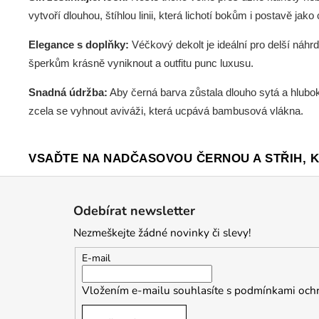
vytvoří dlouhou, štíhlou linii, která lichotí bokům i postavě jako 
Elegance s doplňky:
Véčkový dekolt je ideální pro delší náhr
šperkům krásně vyniknout a outfitu punc luxusu.
Snadná údržba:
Aby černá barva zůstala dlouho sytá a hlubo
zcela se vyhnout aviváži, která ucpává bambusová vlákna.
VSAĎTE NA NADČASOVOU ČERNOU A STŘIH, K
Z
á
Odebírat newsletter
p
Nezmeškejte žádné novinky či slevy!
a
t
E-mail
í
Vložením e-mailu souhlasíte s
podmínkami ochr