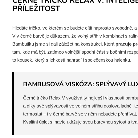
ČERNÉ TRIČKO RELAX V: INTELI
PŘÍLEŽITOST
Hledáte tričko, ve kterém se budete cítit naprosto svobodně,
V v černé barvě je důkazem, že volný střih v kombinaci s raf
Bambutiku jsme si dali záležet na konstrukci, která
pracuje pr
tam, kde má být, zatímco volnější spodní část s bočními rozp
to kousek, který s lehkostí nahradí i společenskou halenku.
BAMBUSOVÁ VISKÓZA: SPLÝVAVÝ LU
Černé tričko Relax V využívá ty nejlepší vlastnosti bambu
a díky své splývavosti ve volném střihu doslova ladně „te
termostat – i v černé barvě se v něm nebudete přehřívat, 
Kvalitní úplet si navíc udržuje svou barevnou sytost a tv