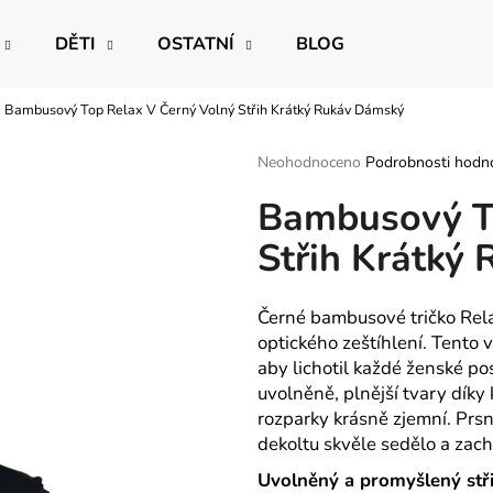
DĚTI
OSTATNÍ
BLOG
Bambusový Top Relax V Černý Volný Střih Krátký Rukáv Dámský
Co potřebujete najít?
Průměrné
Neohodnoceno
Podrobnosti hodn
hodnocení
Bambusový To
produktu
HLEDAT
je
Střih Krátký
0,0
z
5
Doporučujeme
hvězdiček.
Černé bambusové tričko Rela
optického zeštíhlení. Tento 
aby lichotil každé ženské po
uvolněně, plnější tvary díky
rozparky krásně zjemní. Prsní
dekoltu skvěle sedělo a zach
Uvolněný a promyšlený stř