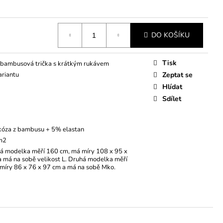
DO KOŠÍKU
Tisk
bambusová trička s krátkým rukávem
ariantu
Zeptat se
Hlídat
Sdílet
kóza z bambusu + 5% elastan
 m2
lá modelka měří 160 cm, má míry 108 x 95 x
 má na sobě velikost L. Druhá modelka měří
míry 86 x 76 x 97 cm a má na sobě Mko.