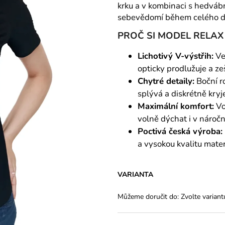
krku a v kombinaci s hedvá
sebevědomí během celého d
PROČ SI MODEL RELAX 
Lichotivý V-výstřih:
Ver
opticky prodlužuje a ze
Chytré detaily:
Boční ro
splývá a diskrétně kryje
Maximální komfort:
Vo
volně dýchat i v nároč
Poctivá česká výroba:
a vysokou kvalitu mater
VARIANTA
Můžeme doručit do:
Zvolte variant