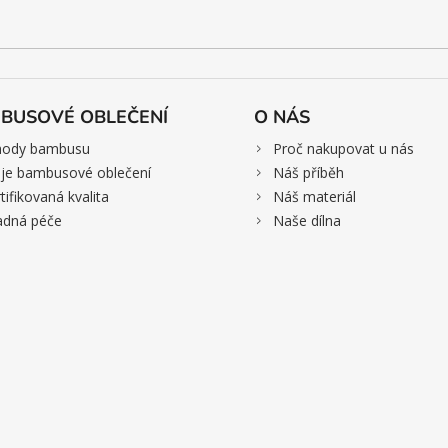
BUSOVÉ OBLEČENÍ
O NÁS
>
hody bambusu
Proč nakupovat u nás
>
je bambusové oblečení
Náš příběh
>
tifikovaná kvalita
Náš materiál
>
adná péče
Naše dílna