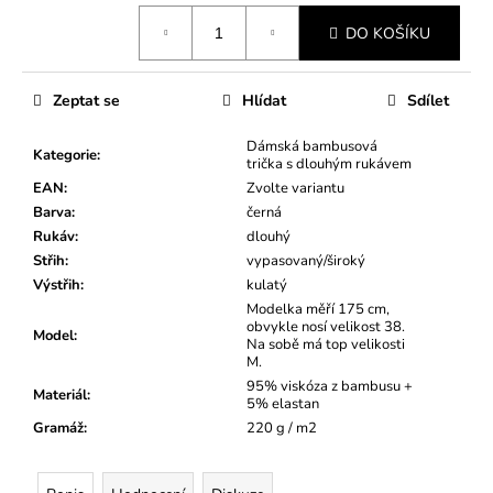
Měrná
DO KOŠÍKU
cena:
Zeptat se
Hlídat
Sdílet
Dámská bambusová
Kategorie
:
trička s dlouhým rukávem
EAN
:
Zvolte variantu
Barva
:
černá
Rukáv
:
dlouhý
Střih
:
vypasovaný/široký
Výstřih
:
kulatý
Modelka měří 175 cm,
obvykle nosí velikost 38.
Model
:
Na sobě má top velikosti
M.
95% viskóza z bambusu +
Materiál
:
5% elastan
Gramáž
:
220 g / m2