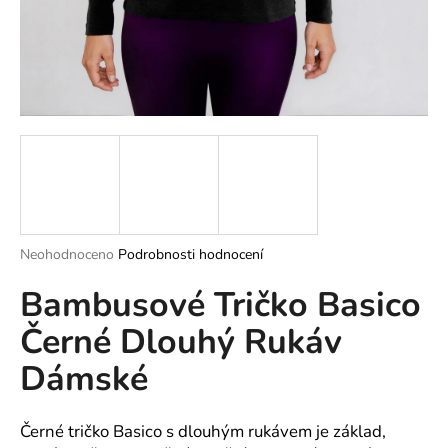
a
j
í
t
?
HLEDAT
Průměrné
Neohodnoceno
Podrobnosti hodnocení
hodnocení
Bambusové Tričko Basico
produktu
je
D
Černé Dlouhý Rukáv
0,0
o
z
p
Dámské
5
o
hvězdiček.
r
u
Černé tričko Basico s dlouhým rukávem je základ,