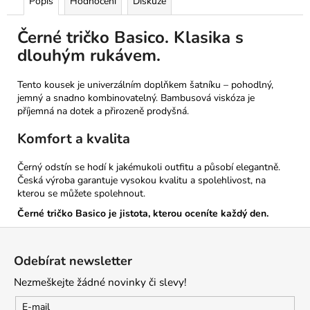
Popis
Hodnocení
Diskuze
Černé tričko Basico. Klasika s
dlouhým rukávem.
Tento kousek je univerzálním doplňkem šatníku – pohodlný,
jemný a snadno kombinovatelný. Bambusová viskóza je
příjemná na dotek a přirozeně prodyšná.
Komfort a kvalita
Černý odstín se hodí k jakémukoli outfitu a působí elegantně.
Česká výroba garantuje vysokou kvalitu a spolehlivost, na
kterou se můžete spolehnout.
Černé tričko Basico je jistota, kterou oceníte každý den.
Z
á
Odebírat newsletter
p
Nezmeškejte žádné novinky či slevy!
a
t
E-mail