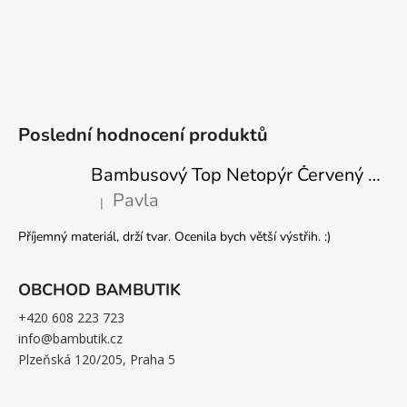
Poslední hodnocení produktů
Bambusový Top Netopýr Červený 3/4 Rukáv Volný Střih Dámský
Pavla
|
Hodnocení produktu je 5 z 5 hvězdiček.
Příjemný materiál, drží tvar. Ocenila bych větší výstřih. :)
OBCHOD BAMBUTIK
+420 608 223 723
info@bambutik.cz
Plzeňská 120/205, Praha 5