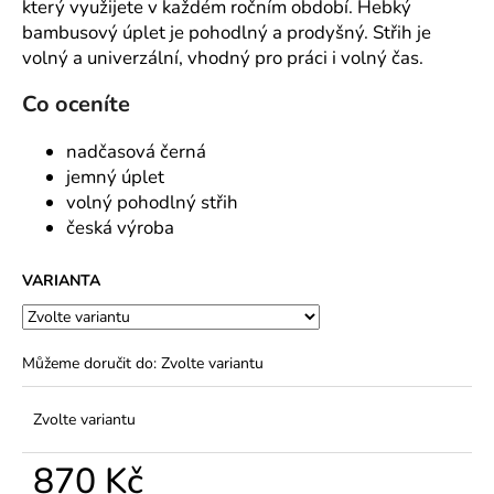
č
který využijete v každém ročním období. Hebký
u
bambusový úplet je pohodlný a prodyšný. Střih je
j
volný a univerzální, vhodný pro práci i volný čas.
e
m
Co oceníte
e
nadčasová černá
jemný úplet
volný pohodlný střih
česká výroba
VARIANTA
Můžeme doručit do:
Zvolte variantu
Zvolte variantu
870 Kč