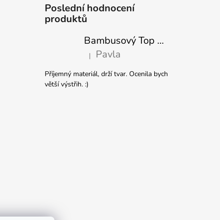
Poslední hodnocení
produktů
Bambusový Top Netopýr Červený 3/4 Rukáv Volný Střih Dámský
Pavla
|
Hodnocení produktu je 5 z 5 hvězdiček.
Příjemný materiál, drží tvar. Ocenila bych
větší výstřih. :)