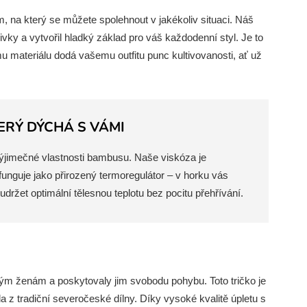
 na který se můžete spolehnout v jakékoliv situaci. Náš
vky a vytvořil hladký základ pro váš každodenní styl. Je to
u materiálu dodá vašemu outfitu punc kultivovanosti, ať už
ERÝ DÝCHÁ S VÁMI
výjimečné vlastnosti bambusu. Naše viskóza je
funguje jako přirozený termoregulátor – v horku vás
ržet optimální tělesnou teplotu bez pocitu přehřívání.
lným ženám a poskytovaly jim svobodu pohybu. Toto tričko je
 z tradiční severočeské dílny. Díky vysoké kvalitě úpletu s