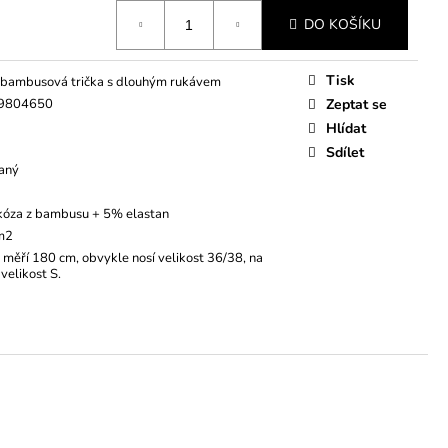
DO KOŠÍKU
Tisk
bambusová trička s dlouhým rukávem
9804650
Zeptat se
Hlídat
Sdílet
aný
kóza z bambusu + 5% elastan
 m2
měří 180 cm, obvykle nosí velikost 36/38, na
velikost S.