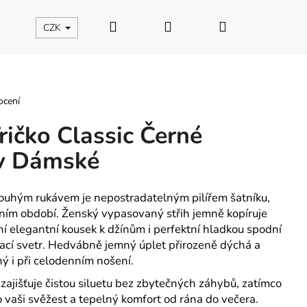
Hledat
Přihlášení
Nákupní
CZK
košík
ocení
ičko Classic Černé
v Dámské
ouhým rukávem je nepostradatelným pilířem šatníku,
čním období. Ženský vypasovaný střih jemně kopíruje
lní elegantní kousek k džínům i perfektní hladkou spodní
ací svetr. Hedvábně jemný úplet přirozeně dýchá a
ý i při celodenním nošení.
zajišťuje čistou siluetu bez zbytečných záhybů, zatímco
 vaši svěžest a tepelný komfort od rána do večera.