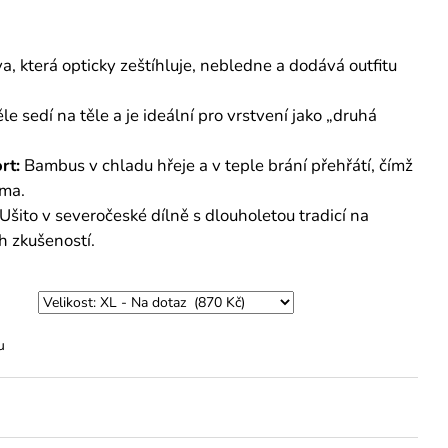
a, která opticky zeštíhluje, nebledne a dodává outfitu
le sedí na těle a je ideální pro vrstvení jako „druhá
rt:
Bambus v chladu hřeje a v teple brání přehřátí, čímž
ima.
Ušito v severočeské dílně s dlouholetou tradicí na
h zkušeností.
u