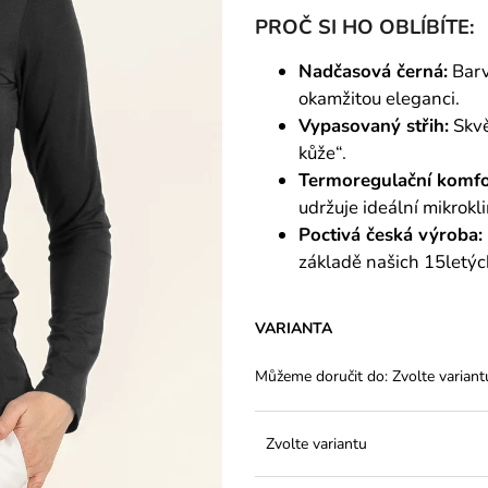
PROČ SI HO OBLÍBÍTE:
Nadčasová černá:
Barv
okamžitou eleganci.
Vypasovaný střih:
Skvě
kůže“.
Termoregulační komfo
udržuje ideální mikrokl
Poctivá česká výroba:
základě našich 15letýc
VARIANTA
Můžeme doručit do:
Zvolte variant
Zvolte variantu