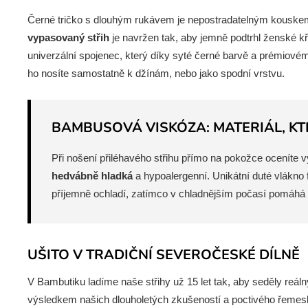
Černé tričko s dlouhým rukávem je nepostradatelným kouskem,
vypasovaný střih
je navržen tak, aby jemně podtrhl ženské kři
univerzální spojenec, který díky syté černé barvě a prémiovém
ho nosíte samostatně k džínám, nebo jako spodní vrstvu.
BAMBUSOVÁ VISKÓZA: MATERIÁL, KT
Při nošení přiléhavého střihu přímo na pokožce oceníte 
hedvábně hladká
a hypoalergenní. Unikátní duté vlákno 
příjemně ochladí, zatímco v chladnějším počasí pomáhá ud
UŠITO V TRADIČNÍ SEVEROČESKÉ DÍLNĚ
V Bambutiku ladíme naše střihy už 15 let tak, aby seděly reá
výsledkem našich dlouholetých zkušeností a poctivého řemesla