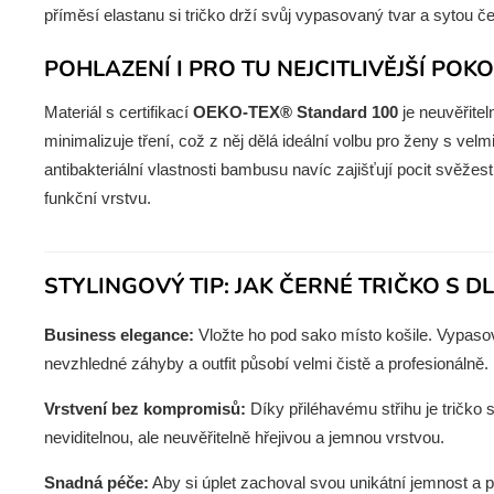
příměsí elastanu si tričko drží svůj vypasovaný tvar a sytou 
POHLAZENÍ I PRO TU NEJCITLIVĚJŠÍ POK
Materiál s certifikací
OEKO-TEX® Standard 100
je neuvěřite
minimalizuje tření, což z něj dělá ideální volbu pro ženy s vel
antibakteriální vlastnosti bambusu navíc zajišťují pocit svěžesti
funkční vrstvu.
STYLINGOVÝ TIP: JAK ČERNÉ TRIČKO S 
Business elegance:
Vložte ho pod sako místo košile. Vypasova
nevzhledné záhyby a outfit působí velmi čistě a profesionálně.
Vrstvení bez kompromisů:
Díky přiléhavému střihu je tričko
neviditelnou, ale neuvěřitelně hřejivou a jemnou vrstvou.
Snadná péče:
Aby si úplet zachoval svou unikátní jemnost a