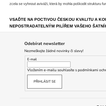
zcela se vyhnout aviváži, která by mohla poškodit strukturu fu
VSAĎTE NA POCTIVOU ČESKOU KVALITU A KO
NEPOSTRADATELNÝM PILÍŘEM VAŠEHO ŠATNÍ
Z
á
Odebírat newsletter
p
Nezmeškejte žádné novinky či slevy!
a
t
E-mail
í
Vložením e-mailu souhlasíte s
podmínkami ochr
PŘIHLÁSIT SE