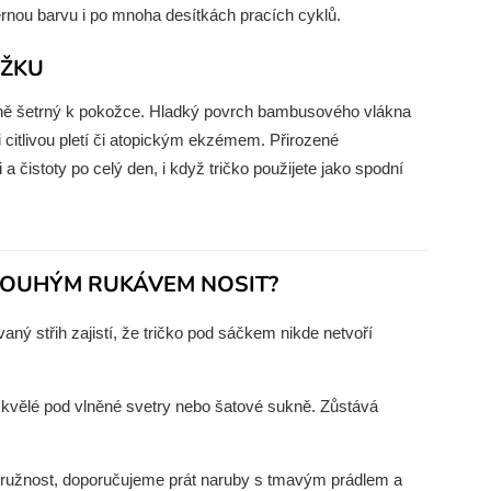
černou barvu i po mnoha desítkách pracích cyklů.
OŽKU
lně šetrný k pokožce. Hladký povrch bambusového vlákna
mi citlivou pletí či atopickým ekzémem. Přirozené
 a čistoty po celý den, i když tričko použijete jako spodní
DLOUHÝM RUKÁVEM NOSIT?
ný střih zajistí, že tričko pod sáčkem nikde netvoří
 skvělé pod vlněné svetry nebo šatové sukně. Zůstává
 pružnost, doporučujeme prát naruby s tmavým prádlem a