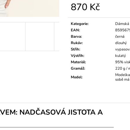
870 Kč
Měrná
cena:
Kategorie
:
Dámská 
EAN
:
859567
Barva
:
černá
Rukáv
:
dlouhý
Střih
:
vypasov
Výstřih
:
kulatý
Materiál
:
95% vis
Gramáž
:
220 g /
Modelka 
Model
:
sobě má 
VEM: NADČASOVÁ JISTOTA A