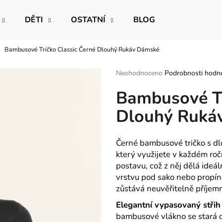
DĚTI
OSTATNÍ
BLOG
Bambusové Tričko Classic Černé Dlouhý Rukáv Dámské
Co potřebujete najít?
Průměrné
Neohodnoceno
Podrobnosti hodn
hodnocení
Bambusové Tr
produktu
HLEDAT
je
Dlouhý Ruká
0,0
z
5
Doporučujeme
hvězdiček.
Černé bambusové tričko s dl
který využijete v každém ro
postavu, což z něj dělá ideá
vrstvu pod sako nebo propín
zůstává neuvěřitelně příjemn
Elegantní vypasovaný střih
bambusové vlákno se stará o