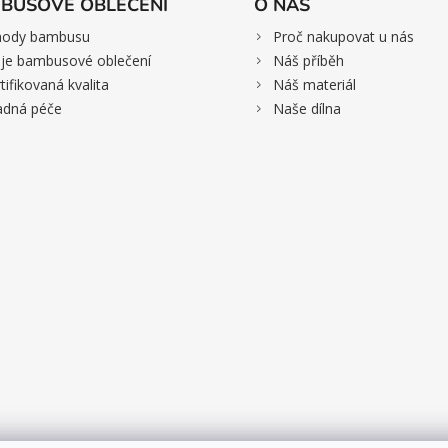
BUSOVÉ OBLEČENÍ
O NÁS
>
hody bambusu
Proč nakupovat u nás
>
je bambusové oblečení
Náš příběh
>
tifikovaná kvalita
Náš materiál
>
adná péče
Naše dílna