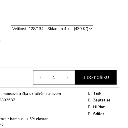
u
DO KOŠÍKU
Tisk
bambusová trička s krátkým rukávem
9802687
Zeptat se
Hlídat
Sdílet
kóza z bambusu + 5% elastan
 m2