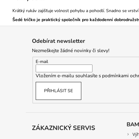
Krátký rukáv zajišťuje volnost pohybu a pohodlí. Snadno se vrství 
Šedé tričko je praktický společník pro každodenní dobrodružstv
Z
á
Odebírat newsletter
p
Nezmeškejte žádné novinky či slevy!
a
t
E-mail
í
Vložením e-mailu souhlasíte s
podmínkami ochr
PŘIHLÁSIT SE
BAM
ZÁKAZNICKÝ SERVIS
>
Vý