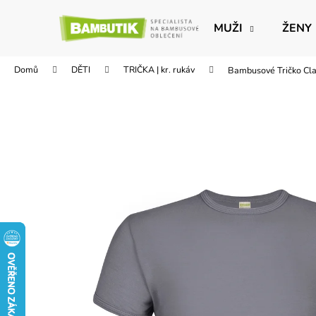
K
Přejít
na
o
MUŽI
ŽENY
obsah
Zpět
Zpět
š
do
do
í
Domů
DĚTI
TRIČKA | kr. rukáv
Bambusové Tričko Cla
obchodu
obchodu
k