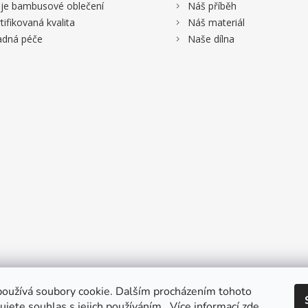
>
je bambusové oblečení
Náš příběh
>
tifikovaná kvalita
Náš materiál
>
adná péče
Naše dílna
oužívá soubory cookie. Dalším procházením tohoto
jete souhlas s jejich používáním.. Více informací
zde
.