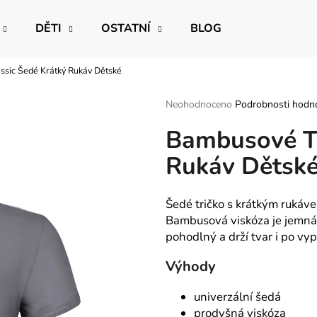
DĚTI
OSTATNÍ
BLOG
ssic Šedé Krátký Rukáv Dětské
Co potřebujete najít?
Průměrné
Neohodnoceno
Podrobnosti hodn
hodnocení
Bambusové Tr
produktu
HLEDAT
je
Rukáv Dětsk
0,0
z
5
Doporučujeme
hvězdiček.
Šedé tričko s krátkým rukáve
Bambusová viskóza je jemná a
pohodlný a drží tvar i po vyp
Výhody
univerzální šedá
prodyšná viskóza