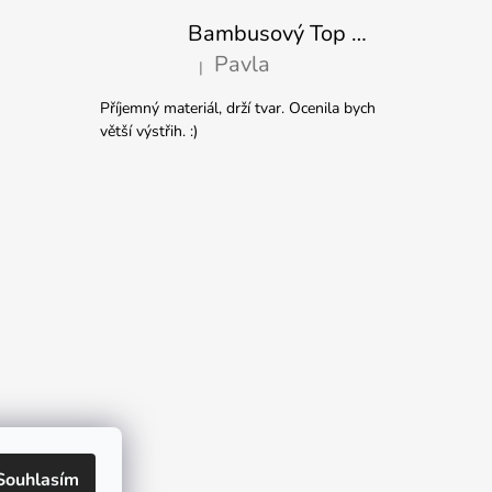
Bambusový Top Netopýr Červený 3/4 Rukáv Volný Střih Dámský
Pavla
|
Hodnocení produktu je 5 z 5 hvězdiček.
Příjemný materiál, drží tvar. Ocenila bych
větší výstřih. :)
Souhlasím