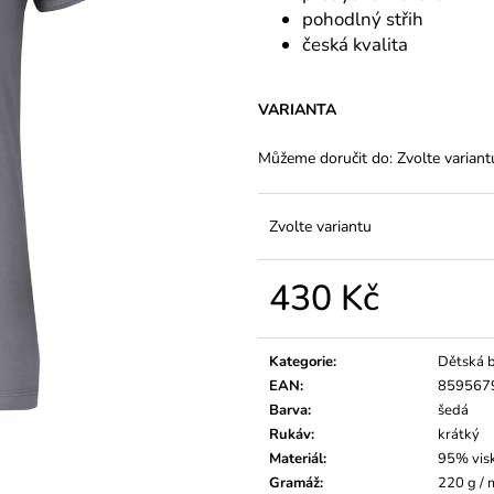
pohodlný střih
česká kvalita
VARIANTA
Můžeme doručit do:
Zvolte variant
Zvolte variantu
430 Kč
Měrná
cena:
Kategorie
:
Dětská 
EAN
:
859567
Barva
:
šedá
Rukáv
:
krátký
Materiál
:
95% vis
Gramáž
:
220 g /