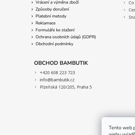
Vrácení a výměna zboží
>
Co 
Způsoby doručení
>
Cer
Platební metody
>
Sn
Reklamace
Formuláře ke stažení
Ochrana osobních údajů (GDPR)
Obchodní podmínky
OBCHOD BAMBUTIK
>
+420 608 223 723
>
info@bambutik.cz
>
Plzeňská 120/205, Praha 5
Tento web p
webu vyjadřu