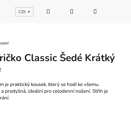
Hledat
Přihlášení
Nákupní
CZK
košík
ocení
ičko Classic Šedé Krátký
é
m je praktický kousek, který se hodí ke všemu.
 prodyšná, ideální pro celodenní nošení. Střih je
rání.