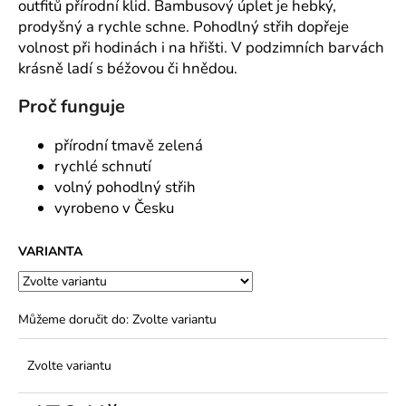
č
outfitů přírodní klid. Bambusový úplet je hebký,
u
prodyšný a rychle schne. Pohodlný střih dopřeje
j
volnost při hodinách i na hřišti. V podzimních barvách
e
krásně ladí s béžovou či hnědou.
m
e
Proč funguje
přírodní tmavě zelená
rychlé schnutí
volný pohodlný střih
vyrobeno v Česku
VARIANTA
Můžeme doručit do:
Zvolte variantu
Zvolte variantu