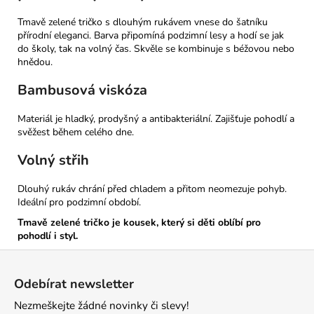
Tmavě zelené tričko s dlouhým rukávem vnese do šatníku
přírodní eleganci. Barva připomíná podzimní lesy a hodí se jak
do školy, tak na volný čas. Skvěle se kombinuje s béžovou nebo
hnědou.
Bambusová viskóza
Materiál je hladký, prodyšný a antibakteriální. Zajišťuje pohodlí a
svěžest během celého dne.
Volný střih
Dlouhý rukáv chrání před chladem a přitom neomezuje pohyb.
Ideální pro podzimní období.
Tmavě zelené tričko je kousek, který si děti oblíbí pro
pohodlí i styl.
Z
á
Odebírat newsletter
p
Nezmeškejte žádné novinky či slevy!
a