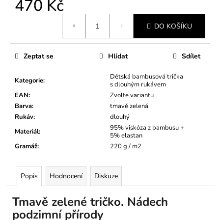
470 Kč
Měrná
DO KOŠÍKU
cena:
Zeptat se
Hlídat
Sdílet
Dětská bambusová trička
Kategorie
:
s dlouhým rukávem
EAN
:
Zvolte variantu
Barva
:
tmavě zelená
Rukáv
:
dlouhý
95% viskóza z bambusu +
Materiál
:
5% elastan
Gramáž
:
220 g / m2
Popis
Hodnocení
Diskuze
Tmavě zelené tričko. Nádech
podzimní přírody