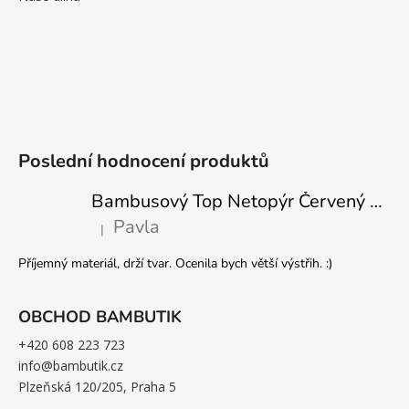
Poslední hodnocení produktů
Bambusový Top Netopýr Červený 3/4 Rukáv Volný Střih Dámský
Pavla
|
Hodnocení produktu je 5 z 5 hvězdiček.
Příjemný materiál, drží tvar. Ocenila bych větší výstřih. :)
OBCHOD BAMBUTIK
+420 608 223 723
info@bambutik.cz
Plzeňská 120/205, Praha 5