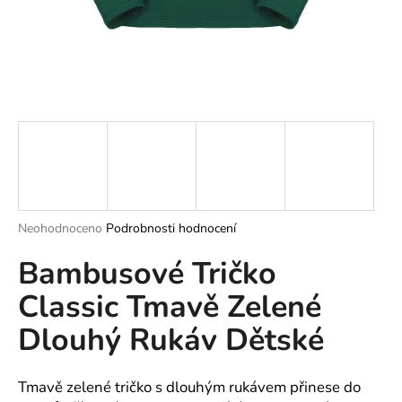
a
j
í
t
?
HLEDAT
Průměrné
Neohodnoceno
Podrobnosti hodnocení
hodnocení
Bambusové Tričko
produktu
je
D
Classic Tmavě Zelené
0,0
o
z
p
Dlouhý Rukáv Dětské
5
o
hvězdiček.
r
u
Tmavě zelené tričko s dlouhým rukávem přinese do