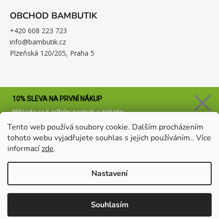
OBCHOD BAMBUTIK
+420 608 223 723
info@bambutik.cz
Plzeňská 120/205, Praha 5
10%
SLEVA NA PRVNÍ NÁKUP
Přihlaste se k odběru novinek a získejte
slevu na váš nákup.
Udělejte malý krok
Tento web používá soubory cookie. Dalším procházením
k velkému pohodlí.
tohoto webu vyjadřujete souhlas s jejich používáním.. Více
informací
zde
.
CHCI SVOU SLEVU
Nastavení
Zásady zpracování osobních údajů
Vytvořil Shoptet
Souhlasím
Copyright 2026
Bambutik
. Všechna práva vyhrazena.