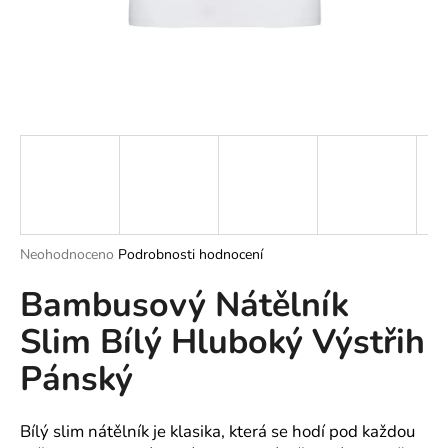
a
j
í
t
?
HLEDAT
Průměrné
Neohodnoceno
Podrobnosti hodnocení
hodnocení
Bambusový Nátělník
produktu
je
D
Slim Bílý Hluboký Výstřih
0,0
o
z
p
Pánský
5
o
hvězdiček.
r
u
Bílý slim nátělník je klasika, která se hodí pod každou