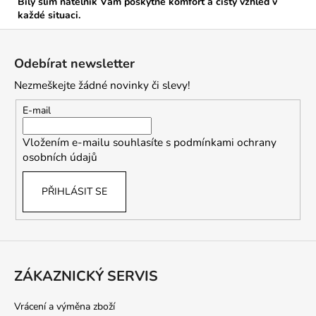
Bílý slim nátělník Vám poskytne komfort a čistý vzhled v
každé situaci.
Z
á
Odebírat newsletter
p
Nezmeškejte žádné novinky či slevy!
a
t
E-mail
í
Vložením e-mailu souhlasíte s
podmínkami ochrany
osobních údajů
PŘIHLÁSIT SE
ZÁKAZNICKÝ SERVIS
Vrácení a výměna zboží