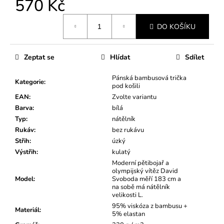
570 Kč
Měrná
DO KOŠÍKU
cena:
Zeptat se
Hlídat
Sdílet
Pánská bambusová trička
Kategorie
:
pod košili
EAN
:
Zvolte variantu
Barva
:
bílá
Typ
:
nátělník
Rukáv
:
bez rukávu
Střih
:
úzký
Výstřih
:
kulatý
Moderní pětibojař a
olympijský vítěz David
Model
:
Svoboda měří 183 cm a
na sobě má nátělník
velikosti L.
95% viskóza z bambusu +
Materiál
:
5% elastan