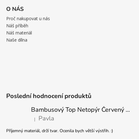
O NÁS
Proč nakupovat u nás
Náš příběh
Náš materiál
Naše dílna
Poslední hodnocení produktů
Bambusový Top Netopýr Červený 3/4 Rukáv Volný Střih Dámský
Pavla
|
Hodnocení produktu je 5 z 5 hvězdiček.
Příjemný materiál, drží tvar. Ocenila bych větší výstřih. :)