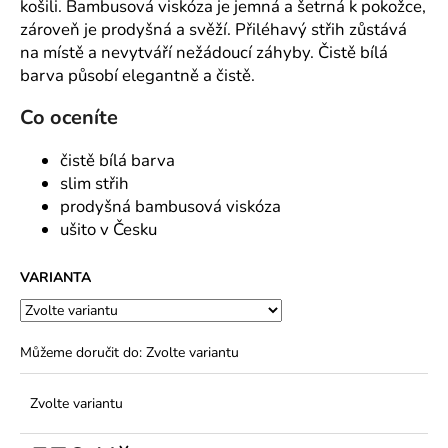
č
košili. Bambusová viskóza je jemná a šetrná k pokožce,
u
zároveň je prodyšná a svěží. Přiléhavý střih zůstává
j
na místě a nevytváří nežádoucí záhyby. Čistě bílá
e
barva působí elegantně a čistě.
m
e
Co oceníte
čistě bílá barva
slim střih
prodyšná bambusová viskóza
ušito v Česku
VARIANTA
Můžeme doručit do:
Zvolte variantu
Zvolte variantu