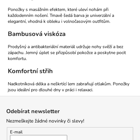
Ponožky s masážním efektem, které uleví nohám při
každodenním nošení. Tmavě šedá barva je univerzální a
elegantní, vhodná k obleku i volnočasovým outfitům.
Bambusová viskóza
Prodyšný a antibakteriální materiál udržuje nohy svěží a bez
zápachu. Jemný úplet se přizpůsobí pokožce a poskytne pocit
komfortu.
Komfortní střih
Nadkotníková délka a neškrtící lem zabraňují otlakům. Ponožky
jsou ideální pro dlouhé dny v práci i relaxaci.
Z
á
Odebírat newsletter
p
Nezmeškejte žádné novinky či slevy!
a
t
E-mail