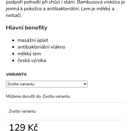
č
podpoří pohodlí při chůzi i stání. Bambusová viskóza je
u
jemná k pokožce a antibakteriální. Lem je měkký a
j
netlačí.
e
m
Hlavní benefity
e
masážní úplet
antibakteriální vlákno
měkký lem
česká výroba
VARIANTA
Můžeme doručit do:
Zvolte variantu
Zvolte variantu
129 Kč