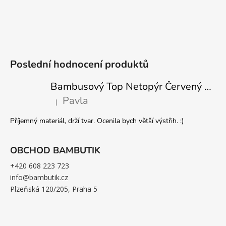
Poslední hodnocení produktů
Bambusový Top Netopýr Červený 3/4 Rukáv Volný Střih Dámský
Pavla
|
Hodnocení produktu je 5 z 5 hvězdiček.
Příjemný materiál, drží tvar. Ocenila bych větší výstřih. :)
OBCHOD BAMBUTIK
+420 608 223 723
info@bambutik.cz
Plzeňská 120/205, Praha 5