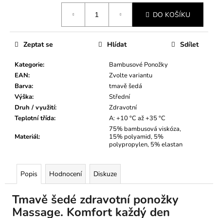
Měrná
DO KOŠÍKU
cena:
Zeptat se
Hlídat
Sdílet
Kategorie
:
Bambusové Ponožky
EAN
:
Zvolte variantu
Barva
:
tmavě šedá
Výška
:
Střední
Druh / využití
:
Zdravotní
Teplotní třída
:
A: +10 °C až +35 °C
75% bambusová viskóza,
Materiál
:
15% polyamid, 5%
polypropylen, 5% elastan
Popis
Hodnocení
Diskuze
Tmavě šedé zdravotní ponožky
Massage. Komfort každý den