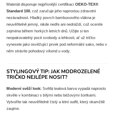
Materiál disponuje nejpřísnější certifikací
OEKO-TEX®
Standard 100
, což zaručuje jeho naprostou zdravotní
nezávadnost. Hladký povrch bambusového vlákna je
neuvěřitelně jemný, nikde nedře ani nedráždí, což oceníte
zejména během horkých letních dnů. Užijte si ten
neopakovatelný pocit svobody a lehkosti, ať už tričko
vynesete jako osvěžující prvek pod neformální sako, nebo v
něm strávíte pohodový víkend u vody.
STYLINGOVÝ TIP: JAK MODROZELENÉ
TRIČKO NEJLÉPE NOSIT?
Moderní svěží look:
Světlá tealová barva vypadá naprosto
skvěle v kombinaci s bílými nebo béžovými šortkami.
Vytvoříte tak neuvěřitelně čistý a letní outfit, který okamžitě
zaujme.