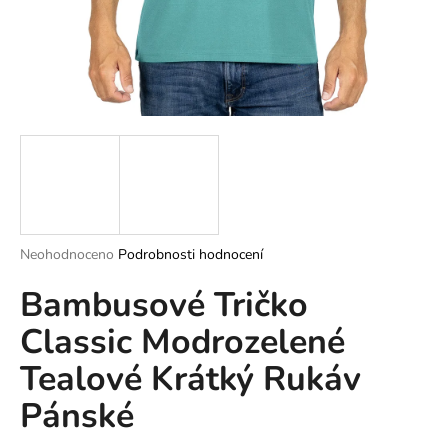
a
j
í
t
?
HLEDAT
Průměrné
Neohodnoceno
Podrobnosti hodnocení
hodnocení
Bambusové Tričko
produktu
je
D
Classic Modrozelené
0,0
o
z
p
Tealové Krátký Rukáv
5
o
hvězdiček.
Pánské
r
u