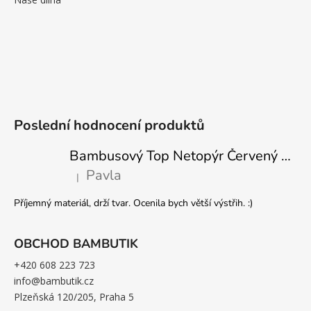
Poslední hodnocení produktů
Bambusový Top Netopýr Červený 3/4 Rukáv Volný Střih Dámský
Pavla
|
Hodnocení produktu je 5 z 5 hvězdiček.
Příjemný materiál, drží tvar. Ocenila bych větší výstřih. :)
OBCHOD BAMBUTIK
+420 608 223 723
info@bambutik.cz
Plzeňská 120/205, Praha 5