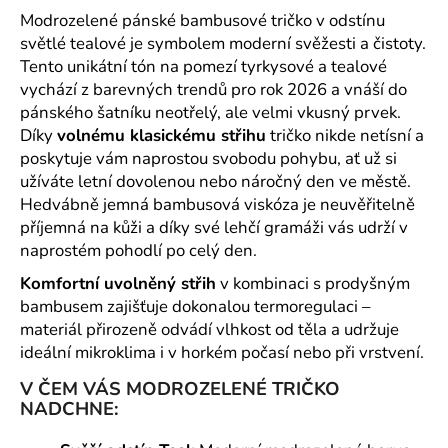
č
Modrozelené pánské bambusové tričko v odstínu
u
světlé tealové je symbolem moderní svěžesti a čistoty.
j
e
Tento unikátní tón na pomezí tyrkysové a tealové
m
vychází z barevných trendů pro rok 2026 a vnáší do
e
pánského šatníku neotřelý, ale velmi vkusný prvek.
Díky
volnému klasickému střihu
tričko nikde netísní a
poskytuje vám naprostou svobodu pohybu, ať už si
užíváte letní dovolenou nebo náročný den ve městě.
Hedvábně jemná bambusová viskóza je neuvěřitelně
příjemná na kůži a díky své lehčí gramáži vás udrží v
naprostém pohodlí po celý den.
Komfortní uvolněný střih
v kombinaci s prodyšným
bambusem zajišťuje dokonalou termoregulaci –
materiál přirozeně odvádí vlhkost od těla a udržuje
ideální mikroklima i v horkém počasí nebo při vrstvení.
V ČEM VÁS MODROZELENÉ TRIČKO
NADCHNE: