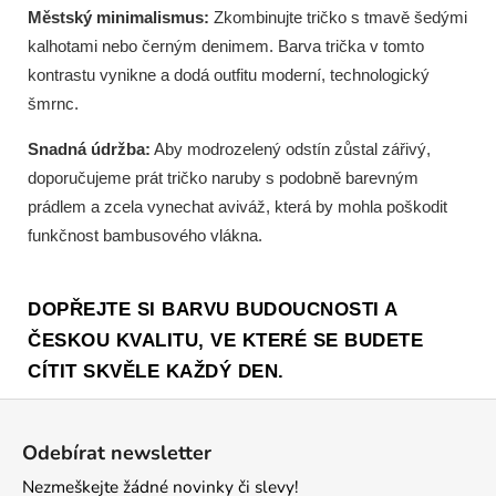
Městský minimalismus:
Zkombinujte tričko s tmavě šedými
kalhotami nebo černým denimem. Barva trička v tomto
kontrastu vynikne a dodá outfitu moderní, technologický
šmrnc.
Snadná údržba:
Aby modrozelený odstín zůstal zářivý,
doporučujeme prát tričko naruby s podobně barevným
prádlem a zcela vynechat aviváž, která by mohla poškodit
funkčnost bambusového vlákna.
DOPŘEJTE SI BARVU BUDOUCNOSTI A
ČESKOU KVALITU, VE KTERÉ SE BUDETE
CÍTIT SKVĚLE KAŽDÝ DEN.
Z
á
Odebírat newsletter
p
Nezmeškejte žádné novinky či slevy!