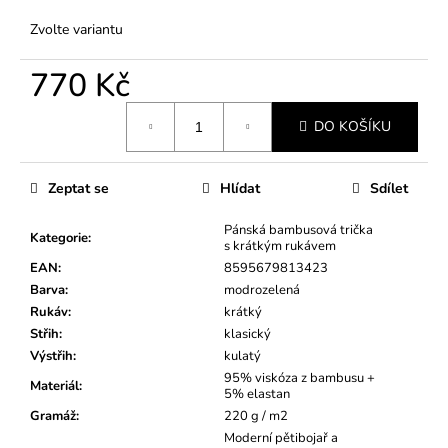
Zvolte variantu
770 Kč
Měrná
DO KOŠÍKU
cena:
Zeptat se
Hlídat
Sdílet
Pánská bambusová trička
Kategorie
:
s krátkým rukávem
EAN
:
8595679813423
Barva
:
modrozelená
Rukáv
:
krátký
Střih
:
klasický
Výstřih
:
kulatý
95% viskóza z bambusu +
Materiál
:
5% elastan
Gramáž
:
220 g / m2
Moderní pětibojař a