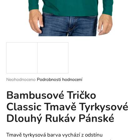
a
j
í
t
?
HLEDAT
Průměrné
Neohodnoceno
Podrobnosti hodnocení
hodnocení
Bambusové Tričko
produktu
je
D
Classic Tmavě Tyrkysové
0,0
o
z
p
Dlouhý Rukáv Pánské
5
o
hvězdiček.
r
u
Tmavě tyrkysová barva vychází z odstínu