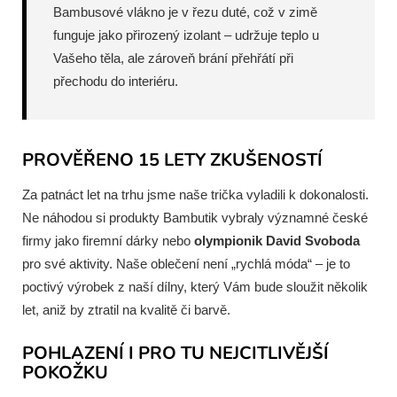
Bambusové vlákno je v řezu duté, což v zimě
funguje jako přirozený izolant – udržuje teplo u
Vašeho těla, ale zároveň brání přehřátí při
přechodu do interiéru.
PROVĚŘENO 15 LETY ZKUŠENOSTÍ
Za patnáct let na trhu jsme naše trička vyladili k dokonalosti.
Ne náhodou si produkty Bambutik vybraly významné české
firmy jako firemní dárky nebo
olympionik David Svoboda
pro své aktivity. Naše oblečení není „rychlá móda“ – je to
poctivý výrobek z naší dílny, který Vám bude sloužit několik
let, aniž by ztratil na kvalitě či barvě.
POHLAZENÍ I PRO TU NEJCITLIVĚJŠÍ
POKOŽKU