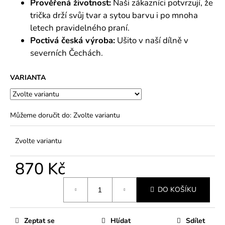
Prověřená životnost:
Naši zákazníci potvrzují, že
trička drží svůj tvar a sytou barvu i po mnoha
letech pravidelného praní.
Poctivá česká výroba:
Ušito v naší dílně v
severních Čechách.
VARIANTA
Můžeme doručit do:
Zvolte variantu
Zvolte variantu
870 Kč
Měrná
DO KOŠÍKU
cena:
Zeptat se
Hlídat
Sdílet