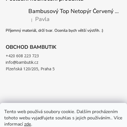
Bambusový Top Netopýr Červený 3/4 Rukáv Volný Střih Dámský
Pavla
|
Hodnocení produktu je 5 z 5 hvězdiček.
Příjemný materiál, drží tvar. Ocenila bych větší výstřih. :)
OBCHOD BAMBUTIK
+420 608 223 723
info@bambutik.cz
Plzeňská 120/205, Praha 5
Tento web používá soubory cookie. Dalším procházením
tohoto webu vyjadřujete souhlas s jejich používáním.. Více
informací
zde
.