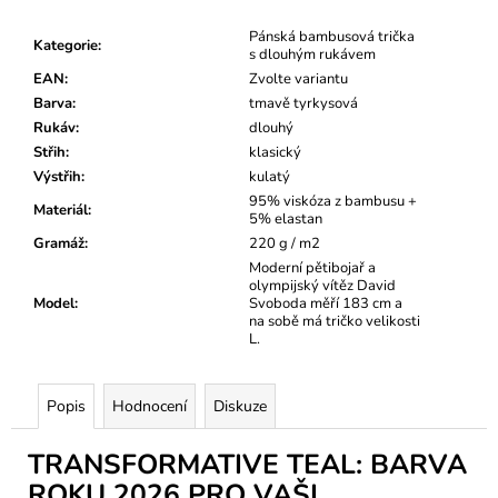
Pánská bambusová trička
Kategorie
:
s dlouhým rukávem
EAN
:
Zvolte variantu
Barva
:
tmavě tyrkysová
Rukáv
:
dlouhý
Střih
:
klasický
Výstřih
:
kulatý
95% viskóza z bambusu +
Materiál
:
5% elastan
Gramáž
:
220 g / m2
Moderní pětibojař a
olympijský vítěz David
Model
:
Svoboda měří 183 cm a
na sobě má tričko velikosti
L.
Popis
Hodnocení
Diskuze
TRANSFORMATIVE TEAL: BARVA
ROKU 2026 PRO VAŠI