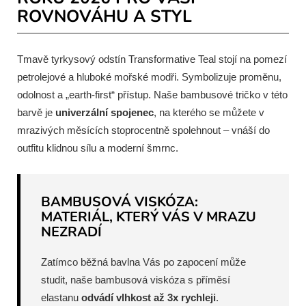
ROVNOVÁHU A STYL
Tmavě tyrkysový odstín Transformative Teal stojí na pomezí
petrolejové a hluboké mořské modři. Symbolizuje proměnu,
odolnost a „earth-first“ přístup. Naše bambusové tričko v této
barvě je
univerzální spojenec
, na kterého se můžete v
mrazivých měsících stoprocentně spolehnout – vnáší do
outfitu klidnou sílu a moderní šmrnc.
BAMBUSOVÁ VISKÓZA:
MATERIÁL, KTERÝ VÁS V MRAZU
NEZRADÍ
Zatímco běžná bavlna Vás po zapocení může
studit, naše bambusová viskóza s příměsí
elastanu
odvádí vlhkost až 3x rychleji
.