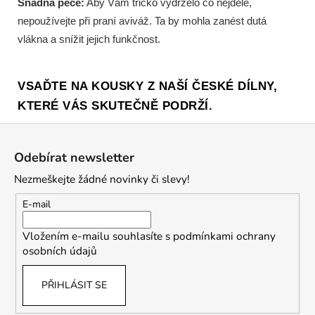
Snadná péče:
Aby Vám tričko vydrželo co nejdéle,
nepoužívejte při praní aviváž. Ta by mohla zanést dutá
vlákna a snížit jejich funkčnost.
VSAĎTE NA KOUSKY Z NAŠÍ ČESKÉ DÍLNY,
KTERÉ VÁS SKUTEČNĚ PODRŽÍ.
Z
á
Odebírat newsletter
p
Nezmeškejte žádné novinky či slevy!
a
t
E-mail
í
Vložením e-mailu souhlasíte s
podmínkami ochrany
osobních údajů
PŘIHLÁSIT SE