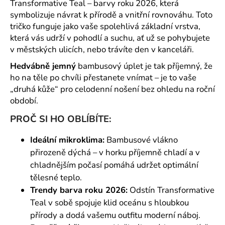
č
Transformative Teal – barvy roku 2026, která
u
symbolizuje návrat k přírodě a vnitřní rovnováhu. Toto
j
tričko funguje jako vaše spolehlivá základní vrstva,
e
která vás udrží v pohodlí a suchu, ať už se pohybujete
m
v městských ulicích, nebo trávíte den v kanceláři.
e
Hedvábně jemný
bambusový úplet je tak příjemný, že
ho na těle po chvíli přestanete vnímat – je to vaše
„druhá kůže“ pro celodenní nošení bez ohledu na roční
období.
PROČ SI HO OBLÍBÍTE:
Ideální mikroklima:
Bambusové vlákno
přirozeně dýchá – v horku příjemně chladí a v
chladnějším počasí pomáhá udržet optimální
tělesné teplo.
Trendy barva roku 2026:
Odstín Transformative
Teal v sobě spojuje klid oceánu s hloubkou
přírody a dodá vašemu outfitu moderní náboj.