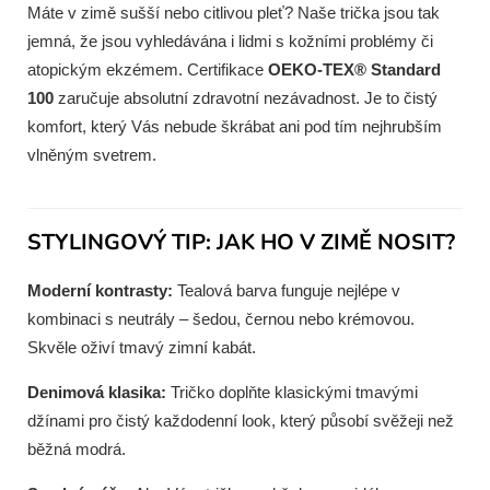
Máte v zimě sušší nebo citlivou pleť? Naše trička jsou tak
jemná, že jsou vyhledávána i lidmi s kožními problémy či
atopickým ekzémem. Certifikace
OEKO-TEX® Standard
100
zaručuje absolutní zdravotní nezávadnost. Je to čistý
komfort, který Vás nebude škrábat ani pod tím nejhrubším
vlněným svetrem.
STYLINGOVÝ TIP: JAK HO V ZIMĚ NOSIT?
Moderní kontrasty:
Tealová barva funguje nejlépe v
kombinaci s neutrály – šedou, černou nebo krémovou.
Skvěle oživí tmavý zimní kabát.
Denimová klasika:
Tričko doplňte klasickými tmavými
džínami pro čistý každodenní look, který působí svěžeji než
běžná modrá.