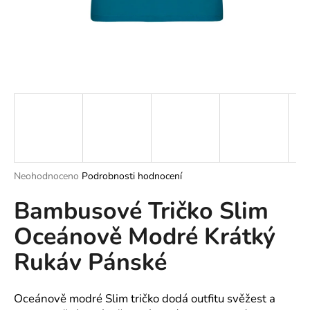
a
j
í
t
?
HLEDAT
Průměrné
Neohodnoceno
Podrobnosti hodnocení
hodnocení
Bambusové Tričko Slim
produktu
je
D
Oceánově Modré Krátký
0,0
o
z
p
Rukáv Pánské
5
o
hvězdiček.
r
u
Oceánově modré Slim tričko dodá outfitu svěžest a