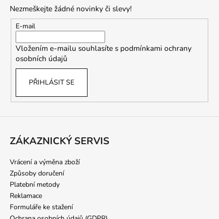
p
Nezmeškejte žádné novinky či slevy!
a
t
E-mail
í
Vložením e-mailu souhlasíte s
podmínkami ochrany
osobních údajů
PŘIHLÁSIT SE
ZÁKAZNICKÝ SERVIS
Vrácení a výměna zboží
Způsoby doručení
Platební metody
Reklamace
Formuláře ke stažení
Ochrana osobních údajů (GDPR)