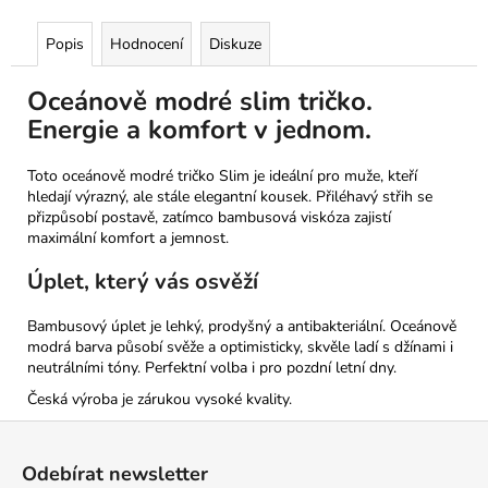
Popis
Hodnocení
Diskuze
Oceánově modré slim tričko.
Energie a komfort v jednom.
Toto oceánově modré tričko Slim je ideální pro muže, kteří
hledají výrazný, ale stále elegantní kousek. Přiléhavý střih se
přizpůsobí postavě, zatímco bambusová viskóza zajistí
maximální komfort a jemnost.
Úplet, který vás osvěží
Bambusový úplet je lehký, prodyšný a antibakteriální. Oceánově
modrá barva působí svěže a optimisticky, skvěle ladí s džínami i
neutrálními tóny. Perfektní volba i pro pozdní letní dny.
Česká výroba je zárukou vysoké kvality.
Z
á
Odebírat newsletter