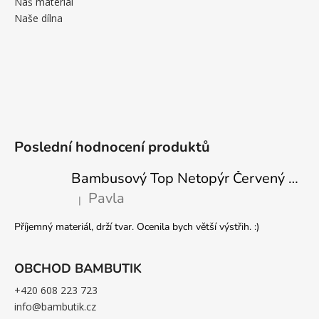
Náš materiál
Naše dílna
Poslední hodnocení produktů
Bambusový Top Netopýr Červený 3/4 Rukáv Volný Střih Dámský
Pavla
|
Hodnocení produktu je 5 z 5 hvězdiček.
Příjemný materiál, drží tvar. Ocenila bych větší výstřih. :)
OBCHOD BAMBUTIK
+420 608 223 723
info@bambutik.cz