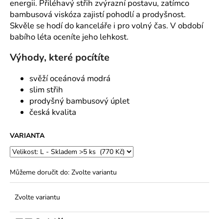
č
energii. Přiléhavý střih zvýrazní postavu, zatímco
u
bambusová viskóza zajistí pohodlí a prodyšnost.
j
Skvěle se hodí do kanceláře i pro volný čas. V období
e
babího léta oceníte jeho lehkost.
m
e
Výhody, které pocítíte
svěží oceánová modrá
slim střih
prodyšný bambusový úplet
česká kvalita
VARIANTA
Můžeme doručit do:
Zvolte variantu
Zvolte variantu