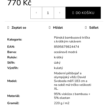
770 Kč
Měrná
DO KOŠÍKU
cena:
Zeptat se
Hlídat
Sdílet
Pánská bambusová trička
Kategorie
:
s krátkým rukávem
EAN
:
8595679824474
Barva
:
oceánově modrá
Rukáv
:
krátký
Střih
:
úzký
Výstřih
:
kulatý
Moderní pětibojař a
olympijský vítěz David
Model
:
Svoboda měří 183 cm a
na sobě má tričko velikosti
XL.
95% viskóza z bambusu +
Materiál
:
5% elastan
Gramáž
:
220 g / m2