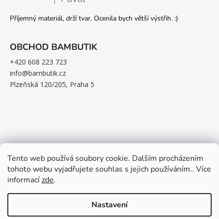
|
Hodnocení produktu je 5 z 5 hvězdiček.
Příjemný materiál, drží tvar. Ocenila bych větší výstřih. :)
OBCHOD BAMBUTIK
+420 608 223 723
info@bambutik.cz
Plzeňská 120/205, Praha 5
Tento web používá soubory cookie. Dalším procházením
tohoto webu vyjadřujete souhlas s jejich používáním.. Více
informací
zde
.
Nastavení