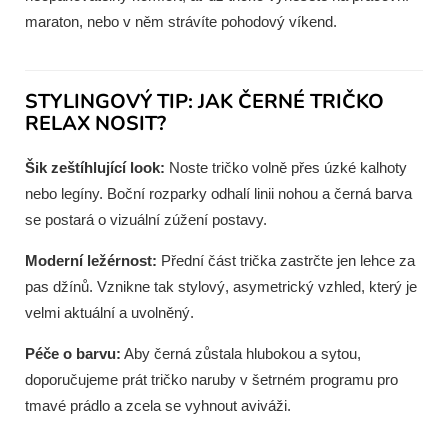
maraton, nebo v něm strávíte pohodový víkend.
STYLINGOVÝ TIP: JAK ČERNÉ TRIČKO
RELAX NOSIT?
Šik zeštíhlující look:
Noste tričko volně přes úzké kalhoty
nebo legíny. Boční rozparky odhalí linii nohou a černá barva
se postará o vizuální zúžení postavy.
Moderní ležérnost:
Přední část trička zastrčte jen lehce za
pas džínů. Vznikne tak stylový, asymetrický vzhled, který je
velmi aktuální a uvolněný.
Péče o barvu:
Aby černá zůstala hlubokou a sytou,
doporučujeme prát tričko naruby v šetrném programu pro
tmavé prádlo a zcela se vyhnout aviváži.