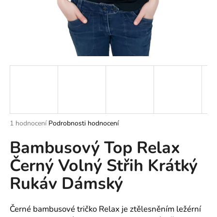
a
j
í
t
?
HLEDAT
Průměrné
1 hodnocení
Podrobnosti hodnocení
hodnocení
Bambusový Top Relax
produktu
je
D
Černý Volný Střih Krátký
5,0
o
z
p
Rukáv Dámský
5
o
hvězdiček.
r
u
Černé bambusové tričko Relax je ztělesněním ležérní