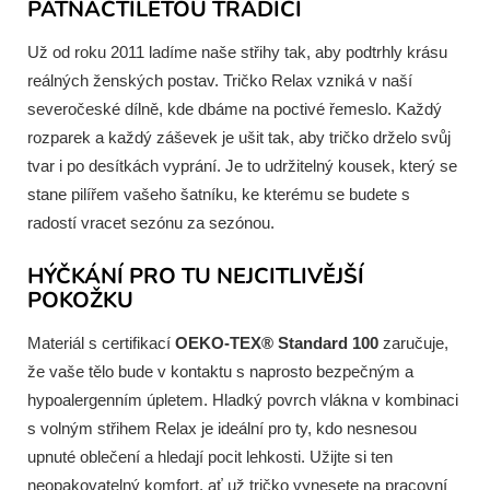
PATNÁCTILETOU TRADICÍ
Už od roku 2011 ladíme naše střihy tak, aby podtrhly krásu
reálných ženských postav. Tričko Relax vzniká v naší
severočeské dílně, kde dbáme na poctivé řemeslo. Každý
rozparek a každý záševek je ušit tak, aby tričko drželo svůj
tvar i po desítkách vyprání. Je to udržitelný kousek, který se
stane pilířem vašeho šatníku, ke kterému se budete s
radostí vracet sezónu za sezónou.
HÝČKÁNÍ PRO TU NEJCITLIVĚJŠÍ
POKOŽKU
Materiál s certifikací
OEKO-TEX® Standard 100
zaručuje,
že vaše tělo bude v kontaktu s naprosto bezpečným a
hypoalergenním úpletem. Hladký povrch vlákna v kombinaci
s volným střihem Relax je ideální pro ty, kdo nesnesou
upnuté oblečení a hledají pocit lehkosti. Užijte si ten
neopakovatelný komfort, ať už tričko vynesete na pracovní