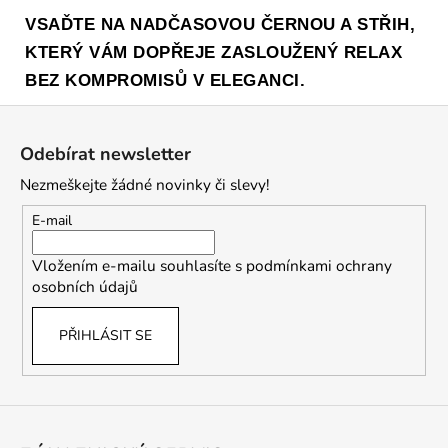
VSAĎTE NA NADČASOVOU ČERNOU A STŘIH,
KTERÝ VÁM DOPŘEJE ZASLOUŽENÝ RELAX
BEZ KOMPROMISŮ V ELEGANCI.
Z
á
Odebírat newsletter
p
Nezmeškejte žádné novinky či slevy!
a
t
E-mail
í
Vložením e-mailu souhlasíte s
podmínkami ochrany
osobních údajů
PŘIHLÁSIT SE