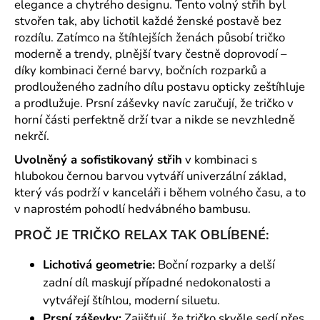
č
elegance a chytrého designu. Tento volný střih byl
u
stvořen tak, aby lichotil každé ženské postavě bez
j
rozdílu. Zatímco na štíhlejších ženách působí tričko
e
moderně a trendy, plnější tvary čestně doprovodí –
m
díky kombinaci černé barvy, bočních rozparků a
e
prodlouženého zadního dílu postavu opticky zeštíhluje
a prodlužuje. Prsní záševky navíc zaručují, že tričko v
horní části perfektně drží tvar a nikde se nevzhledně
nekrčí.
Uvolněný a sofistikovaný střih
v kombinaci s
hlubokou černou barvou vytváří univerzální základ,
který vás podrží v kanceláři i během volného času, a to
v naprostém pohodlí hedvábného bambusu.
PROČ JE TRIČKO RELAX TAK OBLÍBENÉ:
Lichotivá geometrie:
Boční rozparky a delší
zadní díl maskují případné nedokonalosti a
vytvářejí štíhlou, moderní siluetu.
Prsní záševky:
Zajišťují, že tričko skvěle sedí přes