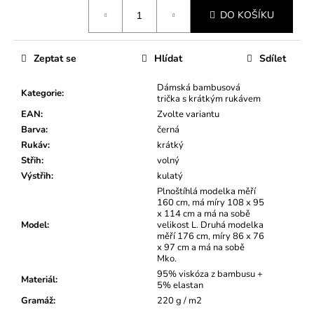
Měrná
DO KOŠÍKU
cena:
Zeptat se
Hlídat
Sdílet
Dámská bambusová
Kategorie
:
trička s krátkým rukávem
EAN
:
Zvolte variantu
Barva
:
černá
Rukáv
:
krátký
Střih
:
volný
Výstřih
:
kulatý
Plnoštíhlá modelka měří
160 cm, má míry 108 x 95
x 114 cm a má na sobě
Model
:
velikost L. Druhá modelka
měří 176 cm, míry 86 x 76
x 97 cm a má na sobě
Mko.
95% viskóza z bambusu +
Materiál
:
5% elastan
Gramáž
:
220 g / m2