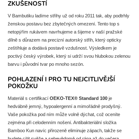
ZKUŠENOSTÍ
V Bambutiku ladíme střihy už od roku 2011 tak, aby podtrhly
ženskou postavu bez zbytečných omezení. Tento top s
netopýřím rukávem navrhujeme a šijeme v naší pražské
dílně s důrazem na precizní autorský střih, který opticky
zeštíhluje a dodává postavě vzdušnost. Výsledkem je
poctivý český výrobek, který si udrží svou hlubokou zelenou
barvu i původní tvar po mnoho sezón.
POHLAZENÍ I PRO TU NEJCITLIVĚJŠÍ
POKOŽKU
Materiál s certifikací
OEKO-TEX® Standard 100
je
hedvábně jemný, hypoalergenní a mimořádně prodyšný.
Vaše pokožka pod ním může volně dýchat, což oceníte
zejména při celodenním nošení. Antibakteriální složka
Bamboo Kun navíc přirozeně eliminuje zápach, takže se
budete cítit svěže a sebevědomě od rána až do večera.