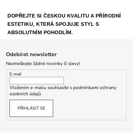
DOPŘEJTE SI ČESKOU KVALITU A PŘÍRODNÍ
ESTETIKU, KTERÁ SPOJUJE STYL S
ABSOLUTNÍM POHODLÍM.
Z
á
Odebírat newsletter
p
Nezmeškejte žádné novinky či slevy!
a
t
E-mail
í
Vložením e-mailu souhlasíte s
podmínkami ochrany
osobních údajů
PŘIHLÁSIT SE