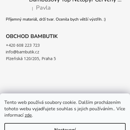
Pavla
|
Hodnocení produktu je 5 z 5 hvězdiček.
Příjemný materiál, drží tvar. Ocenila bych větší výstřih. :)
OBCHOD BAMBUTIK
+420 608 223 723
info@bambutik.cz
Plzeňská 120/205, Praha 5
Tento web používá soubory cookie. Dalším procházením
tohoto webu vyjadřujete souhlas s jejich používáním.. Více
informací
zde
.