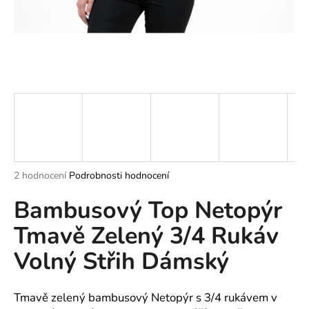
a
j
í
t
?
HLEDAT
Průměrné
2 hodnocení
Podrobnosti hodnocení
hodnocení
Bambusový Top Netopýr
produktu
je
D
Tmavě Zelený 3/4 Rukáv
5,0
o
z
p
Volný Střih Dámský
5
o
hvězdiček.
r
u
Tmavě zelený bambusový Netopýr s 3/4 rukávem v