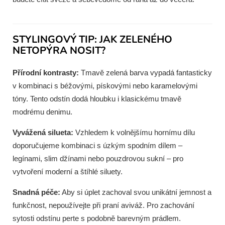
STYLINGOVÝ TIP: JAK ZELENÉHO
NETOPÝRA NOSIT?
Přírodní kontrasty:
Tmavě zelená barva vypadá fantasticky
v kombinaci s béžovými, pískovými nebo karamelovými
tóny. Tento odstín dodá hloubku i klasickému tmavě
modrému denimu.
Vyvážená silueta:
Vzhledem k volnějšímu hornímu dílu
doporučujeme kombinaci s úzkým spodním dílem –
legínami, slim džínami nebo pouzdrovou sukní – pro
vytvoření moderní a štíhlé siluety.
Snadná péče:
Aby si úplet zachoval svou unikátní jemnost a
funkčnost, nepoužívejte při praní aviváž. Pro zachování
sytosti odstínu perte s podobně barevným prádlem.