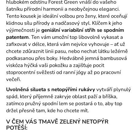
č
hlubokém odstínu Forest Green vnáší do vašeho
u
šatníku přírodní harmonii a neobyčejnou eleganci.
j
Tento kousek je ideální volbou pro ženy, které oceňují
e
klidnou sílu přírody a nadčasový styl. Klíčem k jeho
m
výjimečnosti je
geniální variabilní střih se spodním
e
patentem
. Ten vám umožní top libovolně vykasat a
zafixovat v délce, která vám nejvíce vyhovuje – ať už
chcete zdůraznit linii pasu, nebo nechat látku ležérně
podkasanou přes boky. Hedvábně jemná bambusová
viskóza hýčká vaši pokožku a zajišťuje pocit
stoprocentní svěžesti od ranní jógy až po pracovní
večeři.
Uvolněná silueta s netopýřími rukávy
vytváří plynulý
spád, který příjemně zakryje oblast paží a bříška,
zatímco pružný spodní lem se postará o to, aby top
držel přesně tam, kde ho chcete mít.
V ČEM VÁS TMAVĚ ZELENÝ NETOPÝR
POTĚŠÍ: