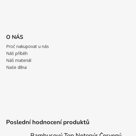
O NÁS
Proč nakupovat u nás
Náš příběh
Náš materiál
Naše dílna
Poslední hodnocení produktů
Bambusový Top Netopýr Červený 3/4 Rukáv Volný Střih Dámský