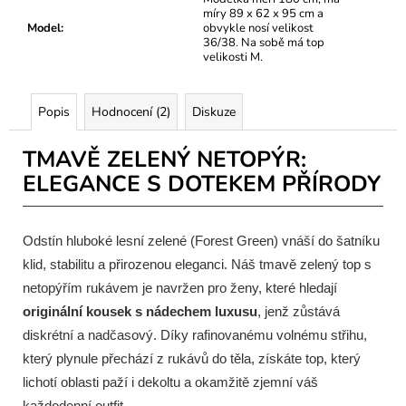
míry 89 x 62 x 95 cm a
Model
:
obvykle nosí velikost
36/38. Na sobě má top
velikosti M.
Popis
Hodnocení (2)
Diskuze
TMAVĚ ZELENÝ NETOPÝR:
ELEGANCE S DOTEKEM PŘÍRODY
Odstín hluboké lesní zelené (Forest Green) vnáší do šatníku
klid, stabilitu a přirozenou eleganci. Náš tmavě zelený top s
netopýřím rukávem je navržen pro ženy, které hledají
originální kousek s nádechem luxusu
, jenž zůstává
diskrétní a nadčasový. Díky rafinovanému volnému střihu,
který plynule přechází z rukávů do těla, získáte top, který
lichotí oblasti paží i dekoltu a okamžitě zjemní váš
každodenní outfit.