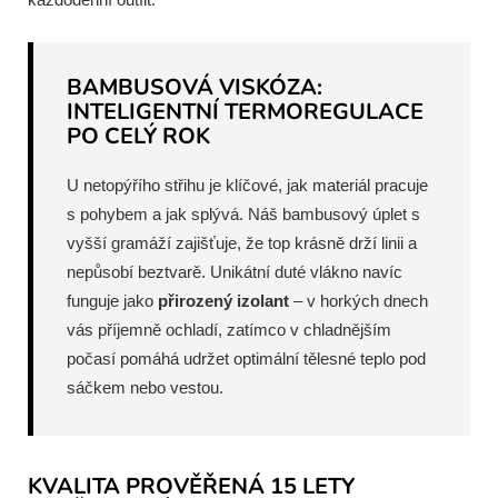
BAMBUSOVÁ VISKÓZA:
INTELIGENTNÍ TERMOREGULACE
PO CELÝ ROK
U netopýřího střihu je klíčové, jak materiál pracuje
s pohybem a jak splývá. Náš bambusový úplet s
vyšší gramáží zajišťuje, že top krásně drží linii a
nepůsobí beztvarě. Unikátní duté vlákno navíc
funguje jako
přirozený izolant
– v horkých dnech
vás příjemně ochladí, zatímco v chladnějším
počasí pomáhá udržet optimální tělesné teplo pod
sáčkem nebo vestou.
KVALITA PROVĚŘENÁ 15 LETY