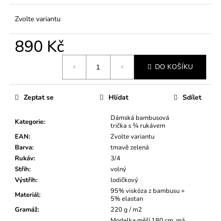
Zvolte variantu
890 Kč
Měrná
DO KOŠÍKU
cena:
Zeptat se
Hlídat
Sdílet
Dámská bambusová
Kategorie
:
trička s ¾ rukávem
EAN
:
Zvolte variantu
Barva
:
tmavě zelená
Rukáv
:
3/4
Střih
:
volný
Výstřih
:
lodičkový
95% viskóza z bambusu +
Materiál
:
5% elastan
Gramáž
:
220 g / m2
Modelka měří 180 cm, má