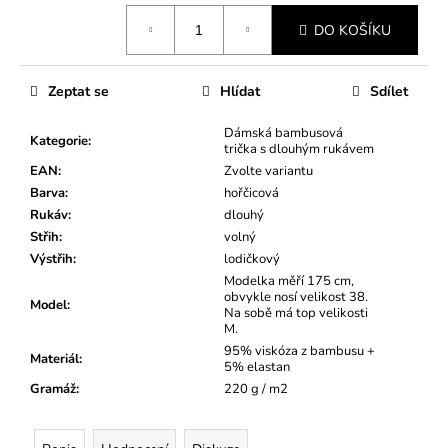
Měrná
DO KOŠÍKU
cena:
Zeptat se
Hlídat
Sdílet
Dámská bambusová
Kategorie
:
trička s dlouhým rukávem
EAN
:
Zvolte variantu
Barva
:
hořčicová
Rukáv
:
dlouhý
Střih
:
volný
Výstřih
:
lodičkový
Modelka měří 175 cm,
obvykle nosí velikost 38.
Model
:
Na sobě má top velikosti
M.
95% viskóza z bambusu +
Materiál
:
5% elastan
Gramáž
:
220 g / m2