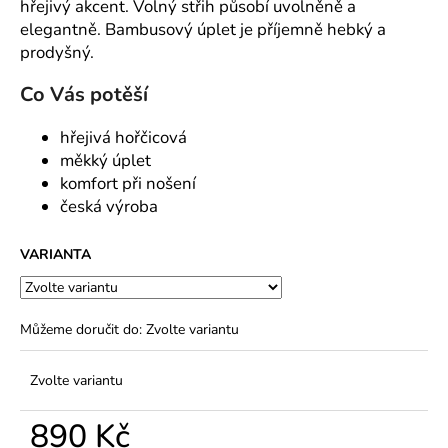
č
hřejivý akcent. Volný střih působí uvolněně a
u
elegantně. Bambusový úplet je příjemně hebký a
j
prodyšný.
e
m
Co Vás potěší
e
hřejivá hořčicová
měkký úplet
komfort při nošení
česká výroba
VARIANTA
Můžeme doručit do:
Zvolte variantu
Zvolte variantu
890 Kč