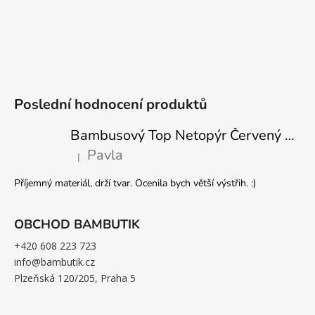
Poslední hodnocení produktů
Bambusový Top Netopýr Červený 3/4 Rukáv Volný Střih Dámský
Pavla
|
Hodnocení produktu je 5 z 5 hvězdiček.
Příjemný materiál, drží tvar. Ocenila bych větší výstřih. :)
OBCHOD BAMBUTIK
+420 608 223 723
info@bambutik.cz
Plzeňská 120/205, Praha 5