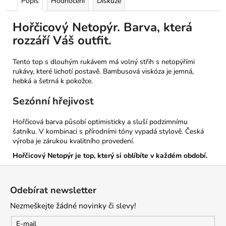
Popis
Hodnocení
Diskuze
Hořčicový Netopýr. Barva, která
rozzáří Váš outfit.
Tento top s dlouhým rukávem má volný střih s netopýřími
rukávy, které lichotí postavě. Bambusová viskóza je jemná,
hebká a šetrná k pokožce.
Sezónní hřejivost
Hořčicová barva působí optimisticky a sluší podzimnímu
šatníku. V kombinaci s přírodními tóny vypadá stylově. Česká
výroba je zárukou kvalitního provedení.
Hořčicový Netopýr je top, který si oblíbíte v každém období.
Z
á
Odebírat newsletter
p
Nezmeškejte žádné novinky či slevy!
a
t
E-mail