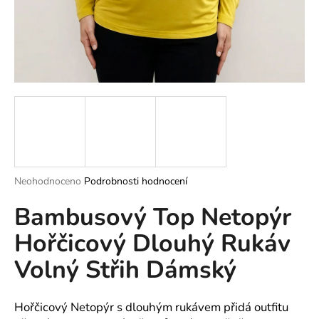
a
j
í
t
?
HLEDAT
Průměrné
Neohodnoceno
Podrobnosti hodnocení
hodnocení
Bambusový Top Netopýr
produktu
je
D
Hořčicový Dlouhý Rukáv
0,0
o
z
p
Volný Střih Dámský
5
o
hvězdiček.
r
u
Hořčicový Netopýr s dlouhým rukávem přidá outfitu