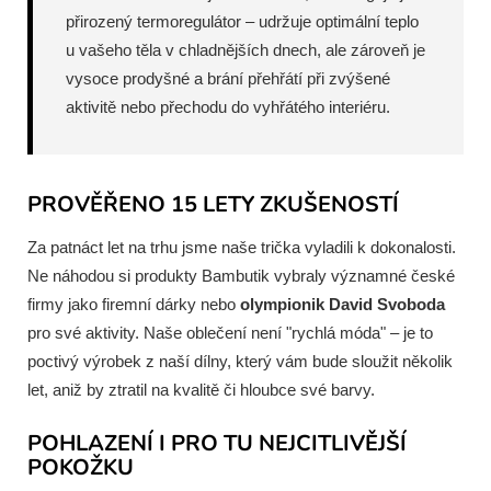
přirozený termoregulátor – udržuje optimální teplo
u vašeho těla v chladnějších dnech, ale zároveň je
vysoce prodyšné a brání přehřátí při zvýšené
aktivitě nebo přechodu do vyhřátého interiéru.
PROVĚŘENO 15 LETY ZKUŠENOSTÍ
Za patnáct let na trhu jsme naše trička vyladili k dokonalosti.
Ne náhodou si produkty Bambutik vybraly významné české
firmy jako firemní dárky nebo
olympionik David Svoboda
pro své aktivity. Naše oblečení není "rychlá móda" – je to
poctivý výrobek z naší dílny, který vám bude sloužit několik
let, aniž by ztratil na kvalitě či hloubce své barvy.
POHLAZENÍ I PRO TU NEJCITLIVĚJŠÍ
POKOŽKU