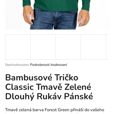
a
j
í
t
?
HLEDAT
Průměrné
Neohodnoceno
Podrobnosti hodnocení
hodnocení
Bambusové Tričko
produktu
je
D
Classic Tmavě Zelené
0,0
o
z
p
Dlouhý Rukáv Pánské
5
o
hvězdiček.
r
u
Tmavě zelená barva Forest Green přináší do vašeho