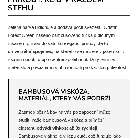
STEHU
Zelená barva uklidňuje a dodává pocit svěžesti. Odstín
Forest Green našeho bambusového trička s dlouhým
rukávem přináší do šatníku eleganci přírody. Je to
univerzální spojenec
, na kterého se můžete v jakémkoliv
ročním období stoprocentně spolehnout. Díky jemnosti
materiálu a preciznímu střihu se hodí pro každou příležitost.
BAMBUSOVÁ VISKÓZA:
MATERIÁL, KTERÝ VÁS PODRŽÍ
Zatímco běžná bavlna vás po zapocení může
studit, naše bambusová viskóza s příměsí
elastanu
odvádí vlhkost až 3x rychleji
.
Bambusové vlákno je v řezu duté, což funguje jako