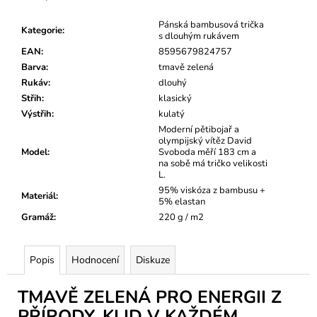
Pánská bambusová trička
Kategorie
:
s dlouhým rukávem
EAN
:
8595679824757
Barva
:
tmavě zelená
Rukáv
:
dlouhý
Střih
:
klasický
Výstřih
:
kulatý
Moderní pětibojař a
olympijský vítěz David
Model
:
Svoboda měří 183 cm a
na sobě má tričko velikosti
L.
95% viskóza z bambusu +
Materiál
:
5% elastan
Gramáž
:
220 g / m2
Popis
Hodnocení
Diskuze
TMAVĚ ZELENÁ PRO ENERGII Z
PŘÍRODY. KLID V KAŽDÉM