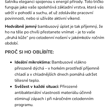
č
šatníku eleganci spojenou s energií přírody. Toto tričko
u
funguje jako vaše spolehlivá základní vrstva, která vás
j
udrží v pohodlí a suchu, ať už zdoláváte pracovní
e
povinnosti, nebo si užíváte aktivní víkend.
m
Hedvábně jemný
bambusový úplet je tak příjemný, že
e
ho na těle po chvíli přestanete vnímat – je to vaše
„druhá kůže“ pro celodenní nošení v jakémkoliv ročním
období.
PROČ SI HO OBLÍBÍTE:
Ideální mikroklima:
Bambusové vlákno
přirozeně dýchá – v horkém prostředí příjemně
chladí a v chladnějších dnech pomáhá udržet
tělesné teplo.
Svěžest v každé situaci:
Přirozené
antibakteriální vlastnosti materiálu účinně
eliminují zápach i při náročném celodenním
programu.