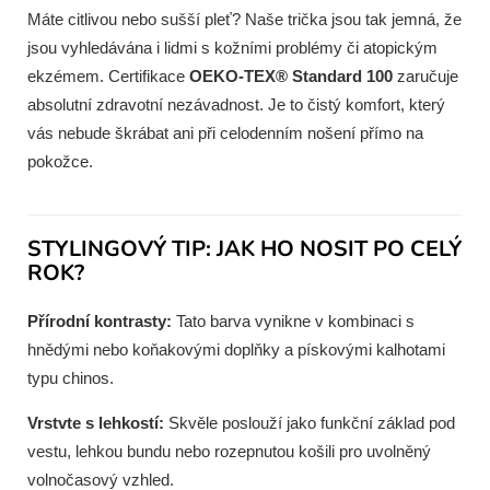
Máte citlivou nebo sušší pleť? Naše trička jsou tak jemná, že
jsou vyhledávána i lidmi s kožními problémy či atopickým
ekzémem. Certifikace
OEKO-TEX® Standard 100
zaručuje
absolutní zdravotní nezávadnost. Je to čistý komfort, který
vás nebude škrábat ani při celodenním nošení přímo na
pokožce.
STYLINGOVÝ TIP: JAK HO NOSIT PO CELÝ
ROK?
Přírodní kontrasty:
Tato barva vynikne v kombinaci s
hnědými nebo koňakovými doplňky a pískovými kalhotami
typu chinos.
Vrstvte s lehkostí:
Skvěle poslouží jako funkční základ pod
vestu, lehkou bundu nebo rozepnutou košili pro uvolněný
volnočasový vzhled.