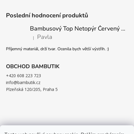
Poslední hodnocení produktů
Bambusový Top Netopýr Červený 3/4 Rukáv Volný Střih Dámský
Pavla
|
Hodnocení produktu je 5 z 5 hvězdiček.
Příjemný materiál, drží tvar. Ocenila bych větší výstřih. :)
OBCHOD BAMBUTIK
+420 608 223 723
info@bambutik.cz
Plzeňská 120/205, Praha 5