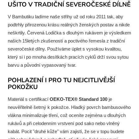
UŠITO V TRADIČNÍ SEVEROČESKÉ DÍLNĚ
V Bambutiku ladíme naše střihy už od roku 2011 tak, aby
podtrhly přirozenou krásu reálných ženských postav a nikde
neškrtily. Červená Lodička s dlouhým rukávem je výsledkem
našich 15letých zkušeností a poctivého řemesla z tradiční
severočeské dílny. Používáme úplet s vysokou kvalitou,
který si i po mnoha desítkách pracích cyklů drží svou sytou
barvu a původní vypasovaný tvar.
POHLAZENÍ I PRO TU NEJCITLIVĚJŠÍ
POKOŽKU
Materiál s certifikací
OEKO-TEX® Standard 100
je
neuvěřitelně šetrný k pokožce. Hladký povrch bambusového
vlákna minimalizuje tření, což oceníte zejména u dlouhých
rukávů a při celodenním vrstvení pod sako nebo vlněný
kabát. Pocit "druhé kůže" vám zajistí, že se v topu budete