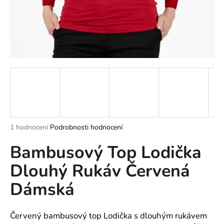
a
j
í
t
?
HLEDAT
Průměrné
1 hodnocení
Podrobnosti hodnocení
hodnocení
Bambusový Top Lodička
produktu
je
D
Dlouhý Rukáv Červená
5,0
o
z
p
Dámská
5
o
hvězdiček.
r
u
Červený bambusový top Lodička s dlouhým rukávem