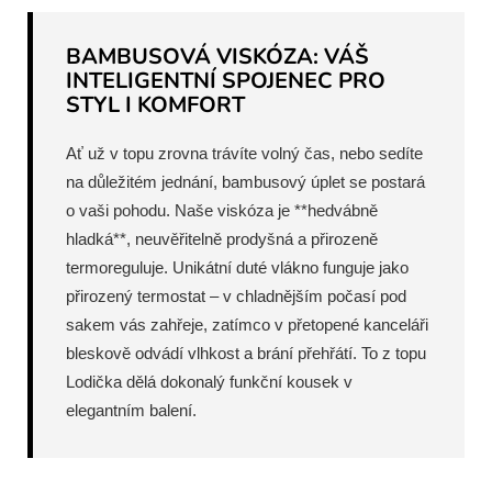
BAMBUSOVÁ VISKÓZA: VÁŠ
INTELIGENTNÍ SPOJENEC PRO
STYL I KOMFORT
Ať už v topu zrovna trávíte volný čas, nebo sedíte
na důležitém jednání, bambusový úplet se postará
o vaši pohodu. Naše viskóza je **hedvábně
hladká**, neuvěřitelně prodyšná a přirozeně
termoreguluje. Unikátní duté vlákno funguje jako
přirozený termostat – v chladnějším počasí pod
sakem vás zahřeje, zatímco v přetopené kanceláři
bleskově odvádí vlhkost a brání přehřátí. To z topu
Lodička dělá dokonalý funkční kousek v
elegantním balení.