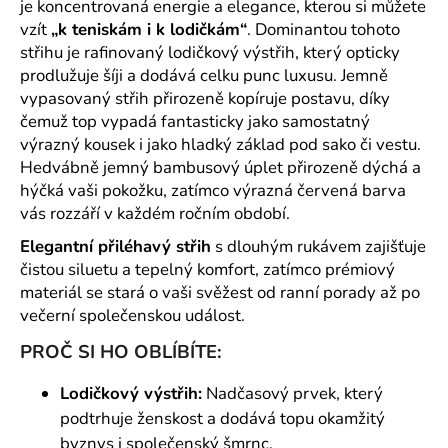
č
je koncentrovaná energie a elegance, kterou si můžete
u
vzít
„k teniskám i k lodičkám“
. Dominantou tohoto
j
střihu je rafinovaný lodičkový výstřih, který opticky
e
prodlužuje šíji a dodává celku punc luxusu. Jemně
m
vypasovaný střih přirozeně kopíruje postavu, díky
e
čemuž top vypadá fantasticky jako samostatný
výrazný kousek i jako hladký základ pod sako či vestu.
Hedvábně jemný bambusový úplet přirozeně dýchá a
hýčká vaši pokožku, zatímco výrazná červená barva
vás rozzáří v každém ročním období.
Elegantní přiléhavý střih
s dlouhým rukávem zajišťuje
čistou siluetu a tepelný komfort, zatímco prémiový
materiál se stará o vaši svěžest od ranní porady až po
večerní společenskou událost.
PROČ SI HO OBLÍBÍTE:
Lodičkový výstřih:
Nadčasový prvek, který
podtrhuje ženskost a dodává topu okamžitý
byznys i společenský šmrnc.