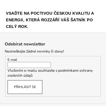
VSAĎTE NA POCTIVOU ČESKOU KVALITU A
ENERGII, KTERÁ ROZZÁŘÍ VÁŠ ŠATNÍK PO
CELÝ ROK.
Z
á
Odebírat newsletter
p
Nezmeškejte žádné novinky či slevy!
a
t
E-mail
í
Vložením e-mailu souhlasíte s
podmínkami ochrany
osobních údajů
PŘIHLÁSIT SE