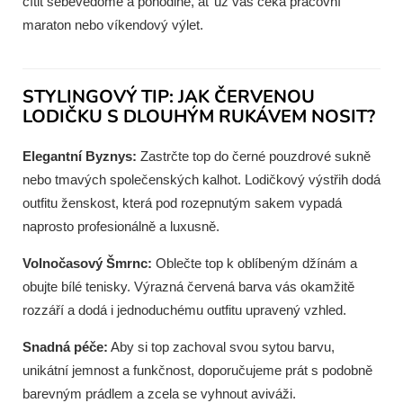
cítit sebevědomě a pohodlně, ať už vás čeká pracovní
maraton nebo víkendový výlet.
STYLINGOVÝ TIP: JAK ČERVENOU
LODIČKU S DLOUHÝM RUKÁVEM NOSIT?
Elegantní Byznys:
Zastrčte top do černé pouzdrové sukně
nebo tmavých společenských kalhot. Lodičkový výstřih dodá
outfitu ženskost, která pod rozepnutým sakem vypadá
naprosto profesionálně a luxusně.
Volnočasový Šmrnc:
Oblečte top k oblíbeným džínám a
obujte bílé tenisky. Výrazná červená barva vás okamžitě
rozzáří a dodá i jednoduchému outfitu upravený vzhled.
Snadná péče:
Aby si top zachoval svou sytou barvu,
unikátní jemnost a funkčnost, doporučujeme prát s podobně
barevným prádlem a zcela se vyhnout aviváži.