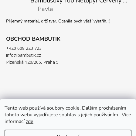
Bambusový Top Netopýr Červený 3/4 Rukáv Volný Střih Dámský
Pavla
|
Hodnocení produktu je 5 z 5 hvězdiček.
Příjemný materiál, drží tvar. Ocenila bych větší výstřih. :)
OBCHOD BAMBUTIK
+420 608 223 723
info@bambutik.cz
Plzeňská 120/205, Praha 5
Tento web používá soubory cookie. Dalším procházením
tohoto webu vyjadřujete souhlas s jejich používáním.. Více
informací
zde
.