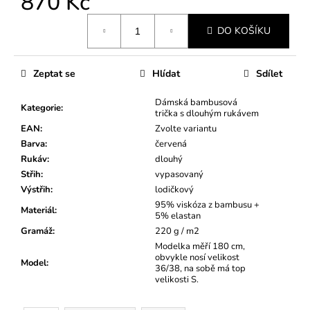
870 Kč
Měrná
DO KOŠÍKU
cena:
Zeptat se
Hlídat
Sdílet
Dámská bambusová
Kategorie
:
trička s dlouhým rukávem
EAN
:
Zvolte variantu
Barva
:
červená
Rukáv
:
dlouhý
Střih
:
vypasovaný
Výstřih
:
lodičkový
95% viskóza z bambusu +
Materiál
:
5% elastan
Gramáž
:
220 g / m2
Modelka měří 180 cm,
obvykle nosí velikost
Model
:
36/38, na sobě má top
velikosti S.