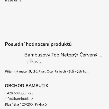
Naše dílna
Poslední hodnocení produktů
Bambusový Top Netopýr Červený 3/4 Rukáv Volný Střih Dámský
Pavla
|
Hodnocení produktu je 5 z 5 hvězdiček.
Příjemný materiál, drží tvar. Ocenila bych větší výstřih. :)
OBCHOD BAMBUTIK
+420 608 223 723
info@bambutik.cz
Plzeňská 120/205, Praha 5