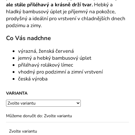
č
ale stále přiléhavý a krásně drží tvar.
Hebký a
u
hladký bambusový úplet je příjemný na pokožce,
j
prodyšný a ideální pro vrstvení v chladnějších dnech
e
podzimu a zimy.
m
e
Co Vás nadchne
výrazná, ženská červená
jemný a hebký bambusový úplet
přiléhavý rolákový límec
vhodný pro podzimní a zimní vrstvení
česká výroba
VARIANTA
Můžeme doručit do:
Zvolte variantu
Zvolte variantu