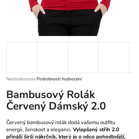
a
j
í
t
?
HLEDAT
Průměrné
Neohodnoceno
Podrobnosti hodnocení
hodnocení
Bambusový Rolák
produktu
je
D
Červený Dámský 2.0
0,0
o
z
p
5
o
hvězdiček.
Červený bambusový rolák dodá vašemu outfitu
r
energii, ženskost a eleganci.
Vylepšený střih 2.0
u
přináší širší nákrčník, který je o něco pohodlnější,