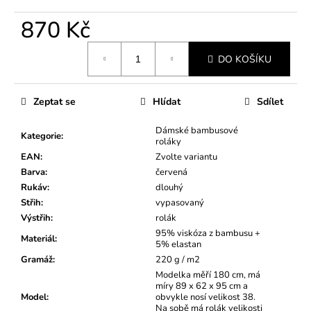
870 Kč
Měrná
DO KOŠÍKU
cena:
Zeptat se
Hlídat
Sdílet
Dámské bambusové
Kategorie
:
roláky
EAN
:
Zvolte variantu
Barva
:
červená
Rukáv
:
dlouhý
Střih
:
vypasovaný
Výstřih
:
rolák
95% viskóza z bambusu +
Materiál
:
5% elastan
Gramáž
:
220 g / m2
Modelka měří 180 cm, má
míry 89 x 62 x 95 cm a
Model
:
obvykle nosí velikost 38.
Na sobě má rolák velikosti