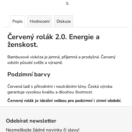
S.
Popis
Hodnocení
Diskuze
Červený rolák 2.0. Energie a
ženskost.
B
ambusové viskóza je jemná, příjemná a prodyšná. Červený
odstín působí svěže a výrazně.
Podzimní barvy
Červená ladí s přírodními i neutrálními tóny. Česká výroba
garantuje vysokou kvalitu a dlouhou životnost.
Červený rolák je ideální volbou pro podzimní i zimní období.
Z
á
Odebírat newsletter
p
Nezmeškejte žádné novinky či slevy!