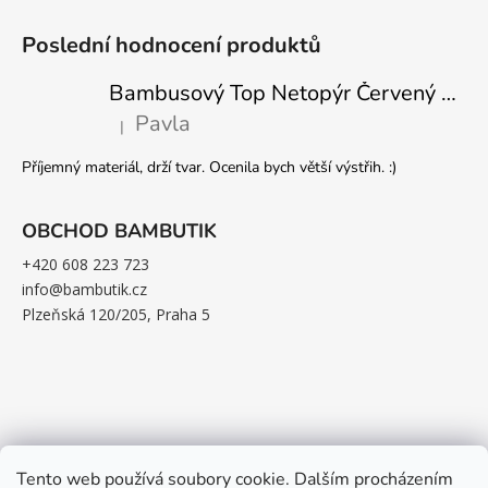
Poslední hodnocení produktů
Bambusový Top Netopýr Červený 3/4 Rukáv Volný Střih Dámský
Pavla
|
Hodnocení produktu je 5 z 5 hvězdiček.
Příjemný materiál, drží tvar. Ocenila bych větší výstřih. :)
OBCHOD BAMBUTIK
+420 608 223 723
info@bambutik.cz
Plzeňská 120/205, Praha 5
Tento web používá soubory cookie. Dalším procházením