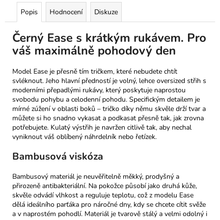
Popis
Hodnocení
Diskuze
Černý Ease s krátkým rukávem. Pro
váš maximálně pohodový den
Model Ease je přesně tím tričkem, které nebudete chtít
svléknout. Jeho hlavní předností je volný, lehce oversized střih s
moderními přepadlými rukávy, který poskytuje naprostou
svobodu pohybu a celodenní pohodu. Specifickým detailem je
mírné zúžení v oblasti boků – tričko díky němu skvěle drží tvar a
můžete si ho snadno vykasat a podkasat přesně tak, jak zrovna
potřebujete. Kulatý výstřih je navržen citlivě tak, aby nechal
vyniknout váš oblíbený náhrdelník nebo řetízek.
Bambusová viskóza
Bambusový materiál je neuvěřitelně měkký, prodyšný a
přirozeně antibakteriální. Na pokožce působí jako druhá kůže,
skvěle odvádí vlhkost a reguluje teplotu, což z modelu Ease
dělá ideálního parťáka pro náročné dny, kdy se chcete cítit svěže
a v naprostém pohodlí. Materiál je tvarově stálý a velmi odolný i