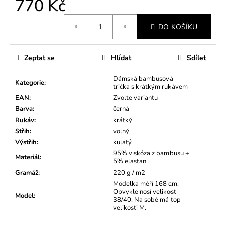
770 Kč
Měrná
DO KOŠÍKU
cena:
Zeptat se
Hlídat
Sdílet
Dámská bambusová
Kategorie
:
trička s krátkým rukávem
EAN
:
Zvolte variantu
Barva
:
černá
Rukáv
:
krátký
Střih
:
volný
Výstřih
:
kulatý
95% viskóza z bambusu +
Materiál
:
5% elastan
Gramáž
:
220 g / m2
Modelka měří 168 cm.
Obvykle nosí velikost
Model
:
38/40. Na sobě má top
velikosti M.