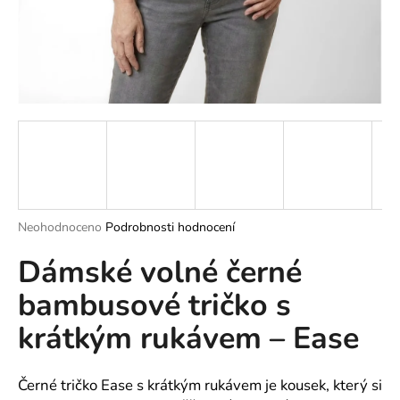
a
j
í
t
?
HLEDAT
Průměrné
Neohodnoceno
Podrobnosti hodnocení
hodnocení
Dámské volné černé
produktu
je
D
bambusové tričko s
0,0
o
z
p
krátkým rukávem – Ease
5
o
hvězdiček.
r
u
Černé tričko Ease s krátkým rukávem je kousek, který si