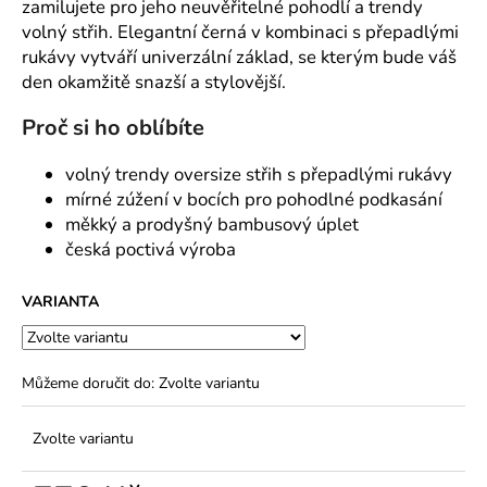
č
zamilujete pro jeho neuvěřitelné pohodlí a trendy
u
volný střih. Elegantní černá v kombinaci s přepadlými
j
rukávy vytváří univerzální základ, se kterým bude váš
e
den okamžitě snazší a stylovější.
m
e
Proč si ho oblíbíte
volný trendy oversize střih s přepadlými rukávy
mírné zúžení v bocích pro pohodlné podkasání
měkký a prodyšný bambusový úplet
česká poctivá výroba
VARIANTA
Můžeme doručit do:
Zvolte variantu
Zvolte variantu