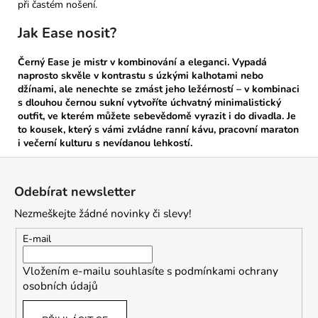
při častém nošení.
Jak Ease nosit?
Černý Ease je mistr v kombinování a eleganci. Vypadá
naprosto skvěle v kontrastu s úzkými kalhotami nebo
džínami, ale nenechte se zmást jeho ležérností – v kombinaci
s dlouhou černou sukní vytvoříte úchvatný minimalistický
outfit, ve kterém můžete sebevědomě vyrazit i do divadla. Je
to kousek, který s vámi zvládne ranní kávu, pracovní maraton
i večerní kulturu s nevídanou lehkostí.
Z
á
Odebírat newsletter
p
Nezmeškejte žádné novinky či slevy!
a
t
E-mail
í
Vložením e-mailu souhlasíte s
podmínkami ochrany
osobních údajů