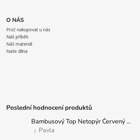
O NÁS
Proč nakupovat u nás
Náš příběh
Náš materiál
Naše dílna
Poslední hodnocení produktů
Bambusový Top Netopýr Červený 3/4 Rukáv Volný Střih Dámský
Pavla
|
Hodnocení produktu je 5 z 5 hvězdiček.