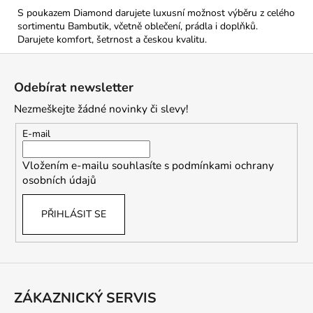
S poukazem Diamond darujete luxusní možnost výběru z celého
sortimentu Bambutik, včetně oblečení, prádla i doplňků.
Darujete komfort, šetrnost a českou kvalitu.
Z
á
Odebírat newsletter
p
Nezmeškejte žádné novinky či slevy!
a
t
E-mail
í
Vložením e-mailu souhlasíte s
podmínkami ochrany
osobních údajů
PŘIHLÁSIT SE
ZÁKAZNICKÝ SERVIS