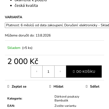
č
u
česká kvalita
j
e
VARIANTA
m
e
Můžeme doručit do:
13.8.2026
Skladem
(>5 ks)
2 000 Kč
Měrná
DO KOŠÍKU
cena:
Zeptat se
Hlídat
Sdílet
Dárkové poukazy
Kategorie
:
Bambutik
EAN
:
Zvolte variantu