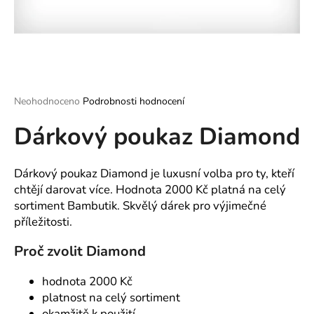
a
j
í
t
?
Průměrné
Neohodnoceno
Podrobnosti hodnocení
hodnocení
Dárkový poukaz Diamond
produktu
je
0,0
HLEDAT
z
Dárkový poukaz Diamond je luxusní volba pro ty, kteří
5
chtějí darovat více. Hodnota 2000 Kč platná na celý
hvězdiček.
sortiment Bambutik. Skvělý dárek pro výjimečné
D
příležitosti.
o
Proč zvolit Diamond
p
o
hodnota 2000 Kč
r
platnost na celý sortiment
u
okamžitě k použití