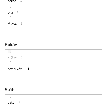
č
černá
1
u
j
bílá
4
e
m
tělová
2
e
Rukáv
krátký
0
bez rukávu
1
Střih
úzký
1