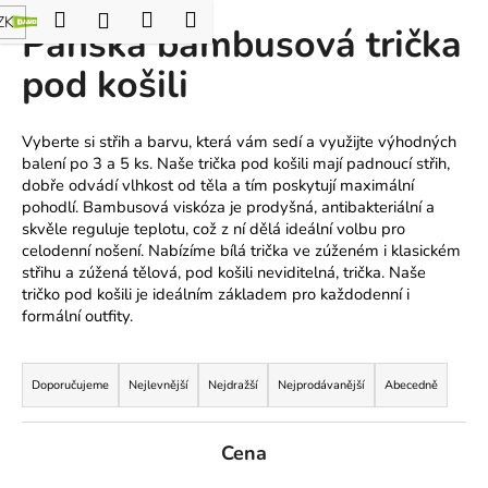
K
Hledat
Nákupní
Menu
Přihlášení
ZK
Pánská bambusová trička
Přejít
o
Zpět
Zpět
na
košík
š
pod košili
obsah
í
C
k
Vyberte si střih a barvu, která vám sedí a využijte výhodných
o
balení po 3 a 5 ks.
Naše trička pod košili mají padnoucí střih,
p
dobře odvádí vlhkost od těla a tím poskytují maximální
o
pohodlí. Bambusová viskóza je prodyšná, antibakteriální a
t
skvěle reguluje teplotu, což z ní dělá ideální volbu pro
celodenní nošení. Nabízíme bílá trička ve zúženém i klasickém
ř
střihu a zúžená tělová, pod košili neviditelná, trička. Naše
e
tričko pod košili je ideálním základem pro každodenní i
b
formální outfity.
u
Ř
j
a
Doporučujeme
Nejlevnější
Nejdražší
Nejprodávanější
Abecedně
e
z
t
e
Cena
e
n
n