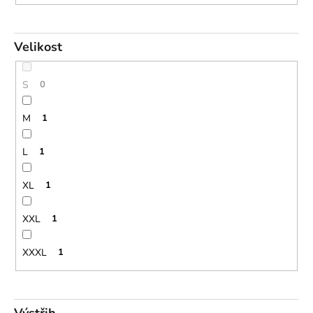
Velikost
S
0
M
1
L
1
XL
1
XXL
1
XXXL
1
Výstřih