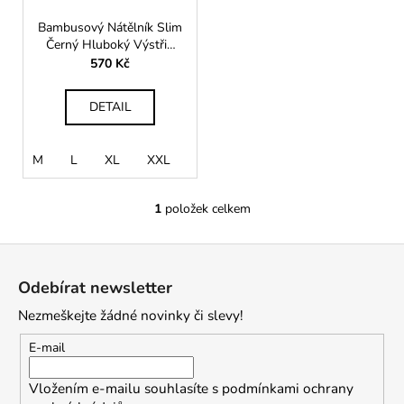
k
t
Bambusový Nátělník Slim
ů
Černý Hluboký Výstřih
Pánský
570 Kč
DETAIL
M
L
XL
XXL
XXXL
1
položek celkem
O
v
Z
l
á
á
Odebírat newsletter
d
p
a
Nezmeškejte žádné novinky či slevy!
a
c
t
E-mail
í
í
p
Vložením e-mailu souhlasíte s
podmínkami ochrany
r