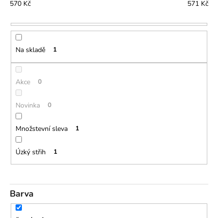
í
570
Kč
571
Kč
a
p
j
r
í
o
t
Na skladě
1
d
?
u
k
Akce
0
t
ů
Novinka
0
HLEDAT
Množstevní sleva
1
Úzký střih
1
D
o
p
o
Barva
r
u