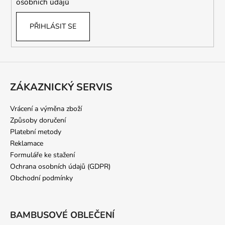
osobních údajů
v
k
PŘIHLÁSIT SE
y
v
ý
p
i
s
ZÁKAZNICKÝ SERVIS
u
Vrácení a výměna zboží
Způsoby doručení
Platební metody
Reklamace
Formuláře ke stažení
Ochrana osobních údajů (GDPR)
Obchodní podmínky
BAMBUSOVÉ OBLEČENÍ