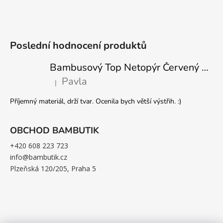
Poslední hodnocení produktů
Bambusový Top Netopýr Červený 3/4 Rukáv Volný Střih Dámský
Pavla
|
Hodnocení produktu je 5 z 5 hvězdiček.
Příjemný materiál, drží tvar. Ocenila bych větší výstřih. :)
OBCHOD BAMBUTIK
+420 608 223 723
info@bambutik.cz
Plzeňská 120/205, Praha 5