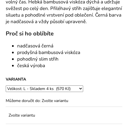
č
volný čas. Hebká bambusová viskóza dýchá a udržuje
u
svěžest po celý den. Přiléhavý střih zajišťuje elegantní
j
siluetu a pohodlné vrstvení pod oblečení. Černá barva
e
je nadčasová a vždy působí upraveně.
m
e
Proč si ho oblíbíte
nadčasová černá
prodyšná bambusová viskóza
pohodlný slim střih
česká výroba
VARIANTA
Můžeme doručit do:
Zvolte variantu
Zvolte variantu