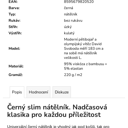
EAN
:
8595679820520
Barva
:
černá
Typ
:
nátělník
Rukáv
:
bez rukávu
Střih
:
úzký
Výstřih
:
kulatý
Moderní pětibojař a
olympijský vítěz David
Model
:
Svoboda měří 183 cm a
na sobě má nátělník
velikosti L.
95% viskóza z bambusu +
Materiál
:
5% elastan
Gramáž
:
220 g / m2
Popis
Hodnocení
Diskuze
Černý slim nátělník. Nadčasová
klasika pro každou příležitost
Univerzální černý nátělník je vhodný jak pod košili, tak pro