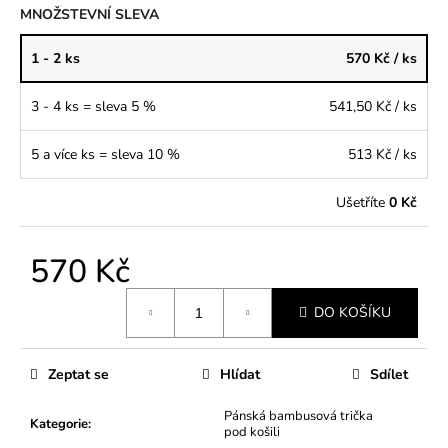
MNOŽSTEVNÍ SLEVA
1 - 2 ks
570 Kč
/ ks
3 - 4 ks = sleva 5 %
541,50 Kč
/ ks
5 a více ks = sleva 10 %
513 Kč
/ ks
Ušetříte
0 Kč
570 Kč
Měrná
DO KOŠÍKU
cena:
Zeptat se
Hlídat
Sdílet
Pánská bambusová trička
Kategorie
:
pod košili