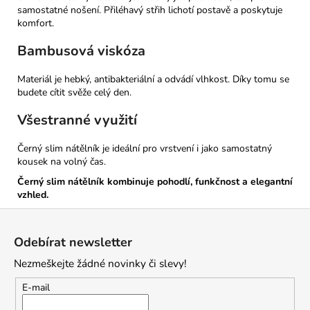
samostatné nošení. Přiléhavý střih lichotí postavě a poskytuje
komfort.
Bambusová viskóza
Materiál je hebký, antibakteriální a odvádí vlhkost. Díky tomu se
budete cítit svěže celý den.
Všestranné využití
Černý slim nátělník je ideální pro vrstvení i jako samostatný
kousek na volný čas.
Černý slim nátělník kombinuje pohodlí, funkčnost a elegantní
vzhled.
Z
á
Odebírat newsletter
p
Nezmeškejte žádné novinky či slevy!
a
t
E-mail
í