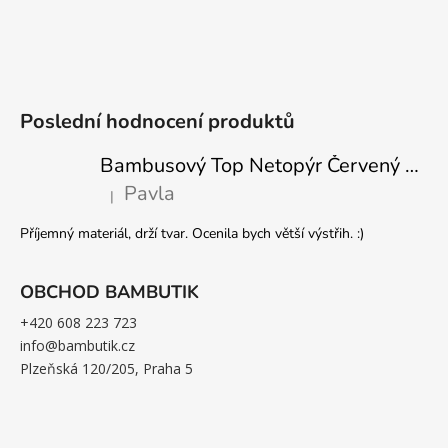
Poslední hodnocení produktů
Bambusový Top Netopýr Červený 3/4 Rukáv Volný Střih Dámský
Pavla
|
Hodnocení produktu je 5 z 5 hvězdiček.
Příjemný materiál, drží tvar. Ocenila bych větší výstřih. :)
OBCHOD BAMBUTIK
+420 608 223 723
info@bambutik.cz
Plzeňská 120/205, Praha 5