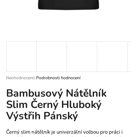
a
j
í
t
?
HLEDAT
Průměrné
Neohodnoceno
Podrobnosti hodnocení
hodnocení
Bambusový Nátělník
produktu
je
D
Slim Černý Hluboký
0,0
o
z
p
Výstřih Pánský
5
o
hvězdiček.
r
u
Černý slim nátělník je univerzální volbou pro práci i